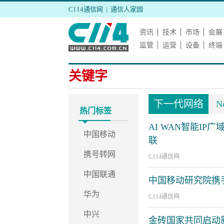
C114通信网
|
通信人家园
资讯
技术
市场
会展
监管
运营
设备
终端
关键字
下一代网络
N
热门标签
AI WAN智能I
中国移动
联
携号转网
C114通信网
中国联通
中国移动研究院携
华为
C114通信网
中兴
金砖国家共同启动