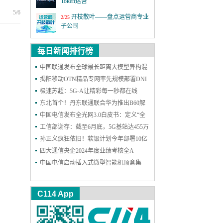
Token运营
5/6
开枝散叶——盘点运营商专业
2/25
子公司
MWC26世界移动通信大会
3/2
每日新闻排行榜
第四届6G前沿技术与趋势论
中国联通发布全球最长距离大模型异构混
12/18
坛
训成果
揭阳移动OTN精品专网率先规模部署DNI
保护，实现高可靠能力再升级
极速苏超：5G-A让精彩每一秒都在线
激情全运 移起AI：5G-A全民
11/19
看全运 粤近粤精彩
东北首个！丹东联通联合华为推出B60解
决方案，一站式护航企业网络和安防
中国电信发布全光网3.0白皮书：定义“全
上海铁塔十一周年：善建不
11/18
拔十一载，锐意进取向未来
光智联”，2030年能力基本达成
工信部谢存：截至6月底，5G基站达455万
个 5G用户达11.18亿户
孙正义疯狂依旧！软银计划今年部署10亿
2025年中国国际信息通信展览
9/24
会
个AI智能体
四大通信央企2024年度业绩考核全A
中国电信启动插入式微型智能机顶盒集
第二十六届中国国际光电博览
9/9
采：规模300万台
会
C114 App