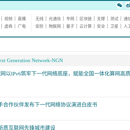
视频
直播
无线
光通信
专网
区块链
支撑
测试
通
虚商
广电
安防
物联网
量子
云计算
安全
卫星
人
ext Generation Network-NGN
P广域网以IPv6筑牢下一代网络底座，赋能全国一体化算网高
手合作伙伴发布下一代网络协议演进白皮书
新质互联网先锋城市建设