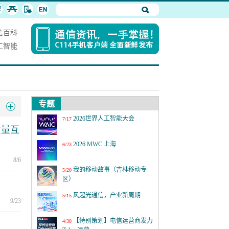
信百科
工智能
专题
2026世界人工智能大会
7/17
质量互
2026 MWC 上海
6/23
8/6
我的移动故事（吉林移动专
5/20
区）
风起光通信，产业新周期
5/15
9/23
【特别策划】电信运营商发力
4/30