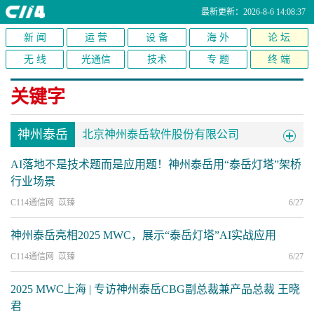
最新更新：2026-8-6 14:08:37
新 闻
运 营
设 备
海 外
论 坛
无 线
光通信
技术
专 题
终 端
关键字
神州泰岳
北京神州泰岳软件股份有限公司
AI落地不是技术题而是应用题！神州泰岳用“泰岳灯塔”架桥
行业场景
C114通信网 苡臻
6/27
神州泰岳亮相2025 MWC，展示“泰岳灯塔”AI实战应用
C114通信网 苡臻
6/27
2025 MWC上海 | 专访神州泰岳CBG副总裁兼产品总裁 王晓
君