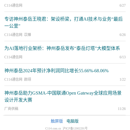
C114通信网
6/27
专访神州泰岳王晓君：架设桥梁，打通AI技术与业务“最后
一公里”
C114通信网 苡臻
6/26
为AI落地行业架桥：神州泰岳发布“泰岳灯塔”大模型体系
C114通信网
6/13
神州泰岳2024年预计净利润同比增长55.66%-68.06%
C114通信网 颜翊
1/22
神州泰岳助力GSMA-中国联通Open Gateway全球应用场景
设计开发大赛
厂商供稿
11/26
触屏版
电脑版
C114.com.cn 沪ICP备12002291号