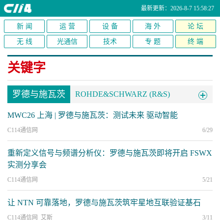
最新更新：2026-8-7 15:58:27
新 闻
运 营
设 备
海 外
论 坛
无 线
光通信
技术
专 题
终 端
关键字
罗德与施瓦茨
ROHDE&SCHWARZ (R&S)
MWC26 上海 | 罗德与施瓦茨：测试未来 驱动智能
C114通信网
6/29
重新定义信号与频谱分析仪：罗德与施瓦茨即将开启 FSWX
实测分享会
C114通信网
5/21
让 NTN 可靠落地，罗德与施瓦茨筑牢星地互联验证基石
C114通信网 艾斯
3/11