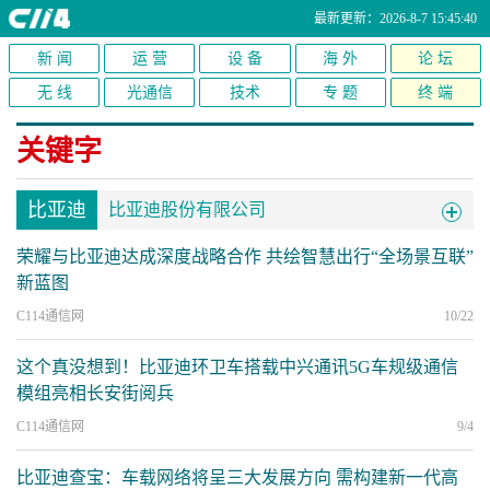
最新更新：2026-8-7 15:45:40
新 闻
运 营
设 备
海 外
论 坛
无 线
光通信
技术
专 题
终 端
关键字
比亚迪
比亚迪股份有限公司
荣耀与比亚迪达成深度战略合作 共绘智慧出行“全场景互联”
新蓝图
C114通信网
10/22
这个真没想到！比亚迪环卫车搭载中兴通讯5G车规级通信
模组亮相长安街阅兵
C114通信网
9/4
比亚迪查宝：车载网络将呈三大发展方向 需构建新一代高