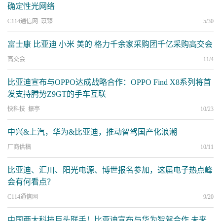
确定性光网络
C114通信网 苡臻
5/30
富士康 比亚迪 小米 美的 格力千余家采购团千亿采购高交会
高交会
11/4
比亚迪宣布与OPPO达成战略合作：OPPO Find X8系列将首
发支持腾势Z9GT的手车互联
快科技 振亭
10/23
中兴&上汽，华为&比亚迪，推动智驾国产化浪潮
厂商供稿
10/11
比亚迪、汇川、阳光电源、博世报名参加，这届电子热点峰
会有何看点？
C114通信网
9/20
中国两大科技巨头联手！比亚迪宣布与华为智驾合作 未来