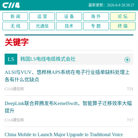
最新更新：2026-8-8 20:58:27
新 闻
运 营
设 备
海 外
论 坛
无 线
光通信
技术
专 题
终 端
关键字
LS
韩国LS电线电缆株式会社
ALSI与VUV、悠桦林APS系统在电子行业插单缺料处理上
各有什么优缺点
C114通信网
7/21
DeepLink联合昇腾发布KernelSwift，智能算子迁移效率大幅
提升
C114通信网
7/17
China Mobile to Launch Major Upgrade to Traditional Voice