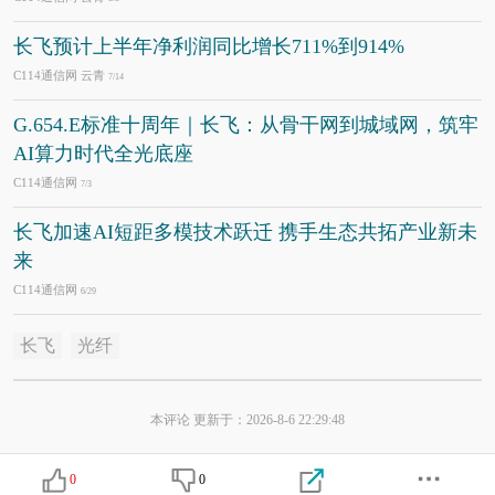
长飞预计上半年净利润同比增长711%到914%
C114通信网 云青
7/14
G.654.E标准十周年｜长飞：从骨干网到城域网，筑牢
AI算力时代全光底座
C114通信网
7/3
长飞加速AI短距多模技术跃迁 携手生态共拓产业新未
来
C114通信网
6/29
长飞
光纤
本评论 更新于：2026-8-6 22:29:48
0
0