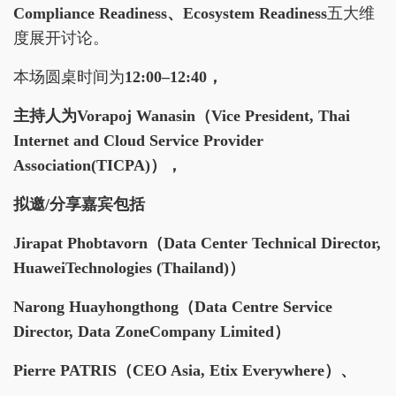
Compliance Readiness、Ecosystem Readiness
五大维
度展开讨论。
本场圆桌时间为
12:00–12:40
，
主持人为Vorapoj Wanasin（Vice President, Thai
Internet and Cloud Service Provider
Association(TICPA)），
拟邀/分享嘉宾包括
Jirapat Phobtavorn
（Data Center Technical Director,
HuaweiTechnologies (Thailand)）
Narong Huayhongthong
（Data Centre Service
Director, Data ZoneCompany Limited）
Pierre PATRIS
（CEO Asia, Etix Everywhere）、