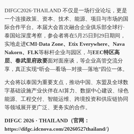
DIFGC2026·THAILAND 不仅是一场行业论坛，更是
一个连接政策、资本、技术、能源、项目与市场的国
际合作平台。本届大会首次融合企业俱乐部全球行·
泰国站深度考察，参会者将在5月25日到29日期间，
实地走进
CMI·Data Zone
、Etix Everywhere、Nava
Nakorn、FLK
等标杆企业与园区，与
EEC
特区高
层、春武里府政要
面对面座谈，等企业高管交流分
享，真正实现“听会—看场—对接—落地”四位一体。
大会将以泰国为重要支点，推动中国、东盟及全球数
字基础设施产业伙伴在AI算力、数据中心建设、绿色
能源、工程交付、智能运维、跨境投资和供应链协同
等领域展开更广泛、更务实的合作。
DIFGC 2026 · THAILAND（官网：
https://difgc.idcnova.com/20260527thailand/）