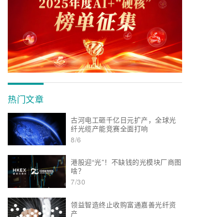
热门文章
古河电工砸千亿日元扩产，全球光
纤光缆产能竞赛全面打响
8/6
港股迎“光”！不缺钱的光模块厂商图
啥？
7/30
领益智造终止收购富通嘉善光纤资
产