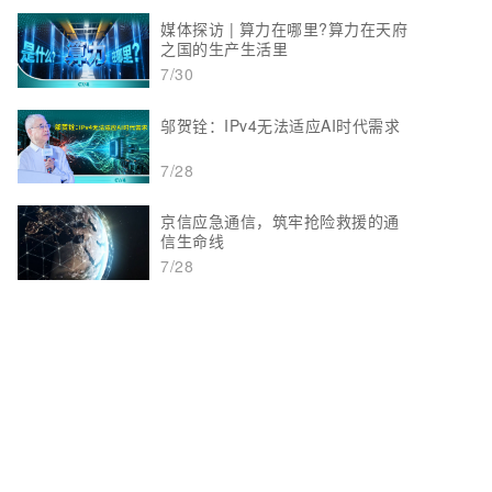
媒体探访 | 算力在哪里?算力在天府
之国的生产生活里
7/30
邬贺铨：IPv4无法适应AI时代需求
7/28
京信应急通信，筑牢抢险救援的通
信生命线
7/28