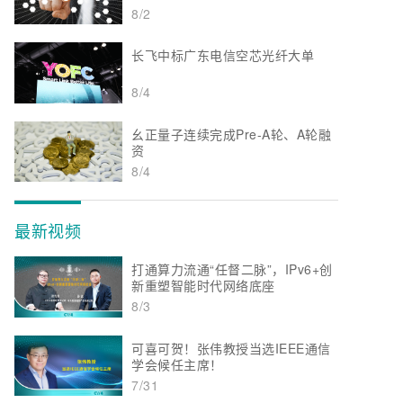
8/2
长飞中标广东电信空芯光纤大单
8/4
幺正量子连续完成Pre-A轮、A轮融
资
8/4
最新视频
打通算力流通“任督二脉”，IPv6+创
新重塑智能时代网络底座
8/3
可喜可贺！张伟教授当选IEEE通信
学会候任主席！
7/31