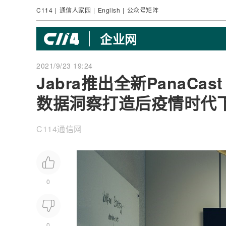
C114
|
通信人家园
|
English
|
公众号矩阵
企业网
2021/9/23 19:24
Jabra推出全新PanaCa
数据洞察打造后疫情时代
C114通信网
0
0