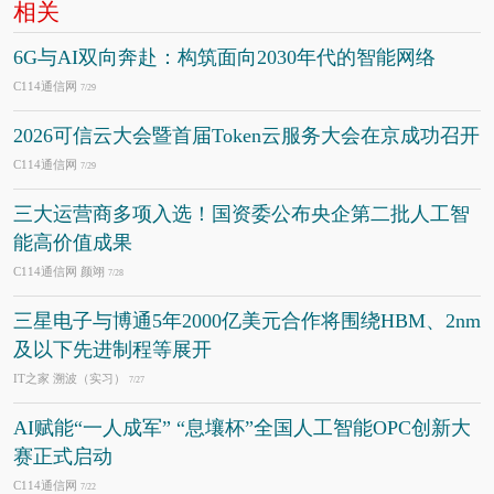
相关
6G与AI双向奔赴：构筑面向2030年代的智能网络
C114通信网
7/29
2026可信云大会暨首届Token云服务大会在京成功召开
C114通信网
7/29
三大运营商多项入选！国资委公布央企第二批人工智
能高价值成果
C114通信网 颜翊
7/28
三星电子与博通5年2000亿美元合作将围绕HBM、2nm
及以下先进制程等展开
IT之家 溯波（实习）
7/27
AI赋能“一人成军” “息壤杯”全国人工智能OPC创新大
赛正式启动
C114通信网
7/22