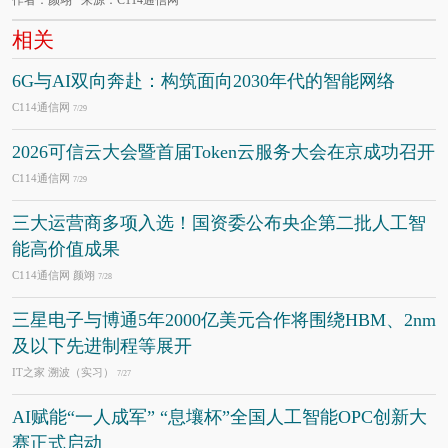
作者：颜翊 来源：C114通信网
相关
6G与AI双向奔赴：构筑面向2030年代的智能网络
C114通信网
7/29
2026可信云大会暨首届Token云服务大会在京成功召开
C114通信网
7/29
三大运营商多项入选！国资委公布央企第二批人工智
能高价值成果
C114通信网 颜翊
7/28
三星电子与博通5年2000亿美元合作将围绕HBM、2nm
及以下先进制程等展开
IT之家 溯波（实习）
7/27
AI赋能“一人成军” “息壤杯”全国人工智能OPC创新大
赛正式启动