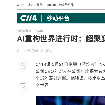
C114
|
通信人家园
|
English
|
公众号矩阵
移动平台
2026/5/21 14:38
AI重构世界进行时：超聚
C114通信网 蒋均牧
C114讯 5月21日专稿（蒋均牧
公司CEO刘宏云在公司年度探索者
0
全球的深刻判断。他强调，技术变革
个世界。
0