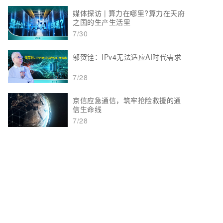
媒体探访 | 算力在哪里?算力在天府
之国的生产生活里
7/30
邬贺铨：IPv4无法适应AI时代需求
7/28
京信应急通信，筑牢抢险救援的通
信生命线
7/28