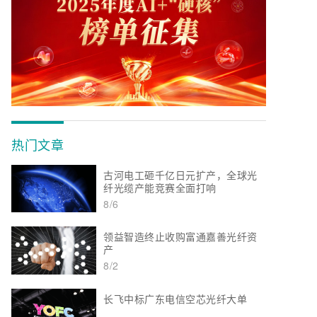
热门文章
古河电工砸千亿日元扩产，全球光
纤光缆产能竞赛全面打响
8/6
领益智造终止收购富通嘉善光纤资
产
8/2
长飞中标广东电信空芯光纤大单