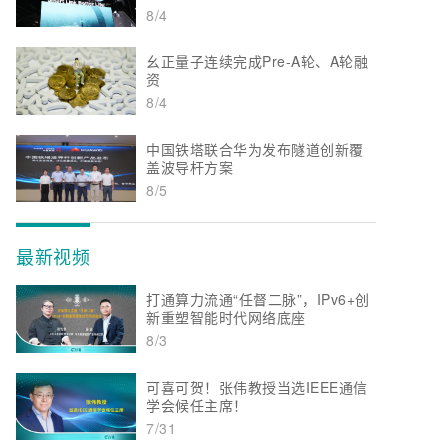
8/4
幺正量子连续完成Pre-A轮、A轮融
资
8/4
中国铁塔联合华为发布隧道创新覆
盖波导杆方案
8/5
最新视频
打通算力流通“任督二脉”，IPv6+创
新重塑智能时代网络底座
8/3
可喜可贺！张伟教授当选IEEE通信
学会候任主席！
7/31