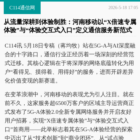
C114通信网
2026-5-18 17:05
从流量深耕到体验制胜：河南移动以“X倍速专属
体验”与“体验交互式入口”定义通信服务新范式
C114讯 5月18日专稿（蒋均牧）站在5G-A与AI深度融
合的十字路口，通信行业正经历着一场深刻的经营范
式迁移。其核心逻辑在于将深厚的网络底蕴转化为用
户“看得见、摸得着、用得好”的服务，进而开辟差异
化价值变现的新赛道。
在变革浪潮中，河南移动的表现尤为引人注目。就在
前不久，这家服务超6500万客户的区域主导运营商正
式发布了5G-A体验2.0全新专属网络服务并开启友好
用户招募，实现“X倍速专属体验”与“体验交互式入
口”首商用——此举标志着其在5G-A体验经营的探索
中迈出了从“技术创新”到“商业闭环”、从“试点验