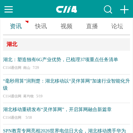
资讯
快讯
视频
直播
论坛
湖北
湖北：塑造独有6G产业优势，已梳理37项重点任务清单
C114通信网 南山
7/29
“毫秒用算”润荆楚：湖北移动以“灵伴算网”加速行业智能化升
级
C114通信网 蒋均牧
5/19
湖北移动重磅发布“灵伴算网”，开启算网融合新篇章
C114通信网
5/18
SPN教育专网亮相2026世界电信日大会，湖北移动携手华为