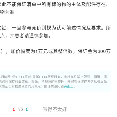
因此不能保证清单中所有标的物的主体及配件存在、
物为准。
踏勘，一旦参与竞价则视为认可前述情况及要求。所
点，介意者请谨慎参加。
税），加价幅度为1万元或其整倍数，保证金为300万
4通信网”或“C114原创”皆属C114版权所有，未经允许禁止转载、摘编，违
也必须保持转载文章、图像、音视频的完整性，并完整标注作者信息和本站
代表证实其描述或赞同其观点；翻译质量问题
请指正
。
0
0
写得不太好
VS