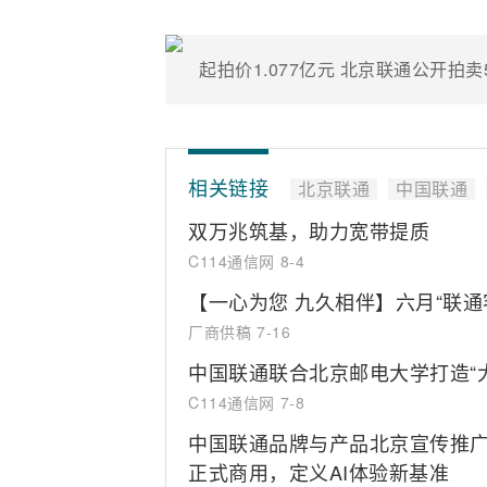
起拍价1.077亿元 北京联通公开拍
相关链接
北京联通
中国联通
双万兆筑基，助力宽带提质
C114通信网
8-4
【一心为您 九久相伴】六月“联通
厂商供稿
7-16
中国联通联合北京邮电大学打造“
C114通信网
7-8
中国联通品牌与产品北京宣传推广会
正式商用，定义AI体验新基准