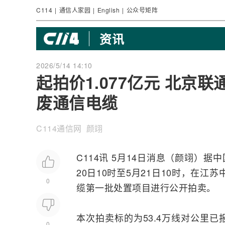
C114
|
通信人家园
|
English
|
公众号矩阵
资讯
2026/5/14 14:10
起拍价1.077亿元 北京联
废通信电缆
C114通信网 颜翊
C114讯 5月14日消息（颜翊）据
中
20日10时至5月21日10时，在江
0
缆
第一批处置项目进行公开拍卖。
本次拍卖标的为53.4万线对公里
0