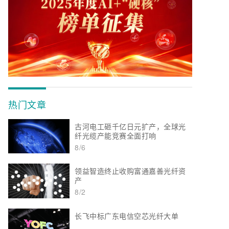
热门文章
古河电工砸千亿日元扩产，全球光
纤光缆产能竞赛全面打响
8/6
领益智造终止收购富通嘉善光纤资
产
8/2
长飞中标广东电信空芯光纤大单