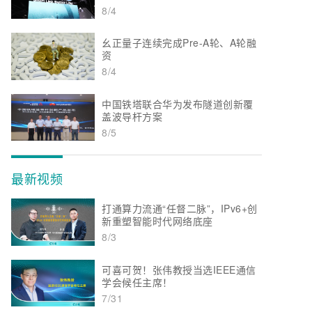
8/4
幺正量子连续完成Pre-A轮、A轮融
资
8/4
中国铁塔联合华为发布隧道创新覆
盖波导杆方案
8/5
最新视频
打通算力流通“任督二脉”，IPv6+创
新重塑智能时代网络底座
8/3
可喜可贺！张伟教授当选IEEE通信
学会候任主席！
7/31