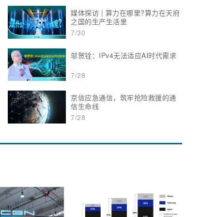
媒体探访 | 算力在哪里?算力在天府
之国的生产生活里
7/30
邬贺铨：IPv4无法适应AI时代需求
7/28
京信应急通信，筑牢抢险救援的通
信生命线
7/28