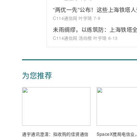
“两优一先”公布！这些上海铁塔
C114通信网 叶宇琦
7-9
未雨绸缪，以练筑防：上海铁塔全
C114通信网 汤向根 叶宇琦
6-13
为您推荐
通宇通讯澄清：拟收购的佳贤通信
SpaceX搅局电信