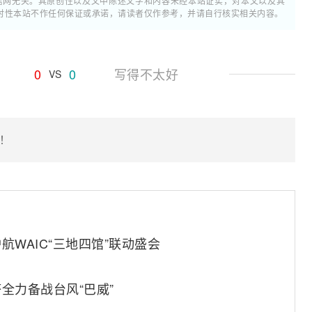
通信网无关。其原创性以及文中陈述文字和内容未经本站证实，对本文以及其
时性本站不作任何保证或承诺，请读者仅作参考，并请自行核实相关内容。
0
0
写得不太好
VS
！
WAIC“三地四馆”联动盛会
塔全力备战台风“巴威”