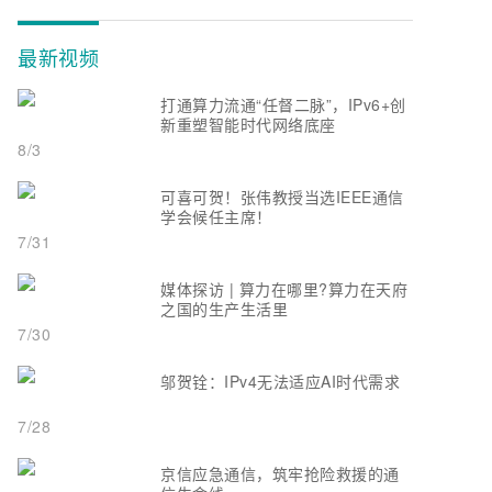
最新视频
打通算力流通“任督二脉”，IPv6+创
新重塑智能时代网络底座
8/3
可喜可贺！张伟教授当选IEEE通信
学会候任主席！
7/31
媒体探访 | 算力在哪里?算力在天府
之国的生产生活里
7/30
邬贺铨：IPv4无法适应AI时代需求
7/28
京信应急通信，筑牢抢险救援的通