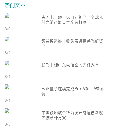
热门文章
古河电工砸千亿日元扩产，全球光
纤光缆产能竞赛全面打响
8/6
领益智造终止收购富通嘉善光纤资
产
8/2
长飞中标广东电信空芯光纤大单
8/4
幺正量子连续完成Pre-A轮、A轮融
资
8/4
中国铁塔联合华为发布隧道创新覆
盖波导杆方案
8/5