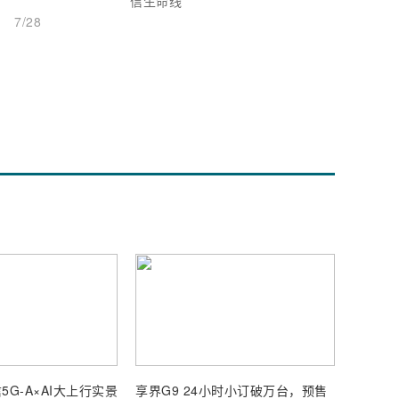
信生命线
7/28
5G-A×AI大上行实景
享界G9 24小时小订破万台，预售
【深度