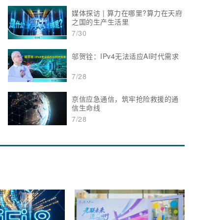
媒体探访 | 算力在哪里?算力在天府
之国的生产生活里
7/30
邬贺铨：IPv4无法适应AI时代需求
7/28
京信应急通信，筑牢抢险救援的通
信生命线
7/28