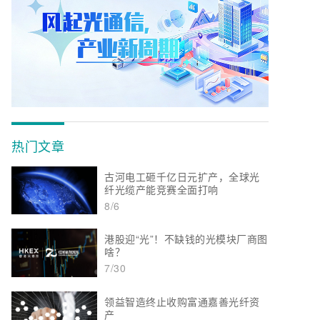
热门文章
古河电工砸千亿日元扩产，全球光
纤光缆产能竞赛全面打响
8/6
港股迎“光”！不缺钱的光模块厂商图
啥？
7/30
领益智造终止收购富通嘉善光纤资
产