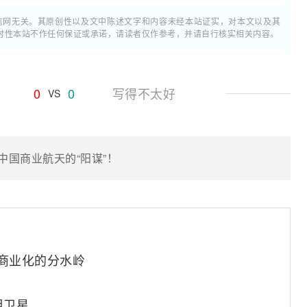
通信网无关。其原创性以及文中陈述文字和内容未经本站证实，对本文以及其
时性本站不作任何保证或承诺，请读者仅作参考，并请自行核实相关内容。
0
0
写得不太好
VS
了中国商业航天的“阳谋”！
网商业化的分水岭
组卫星