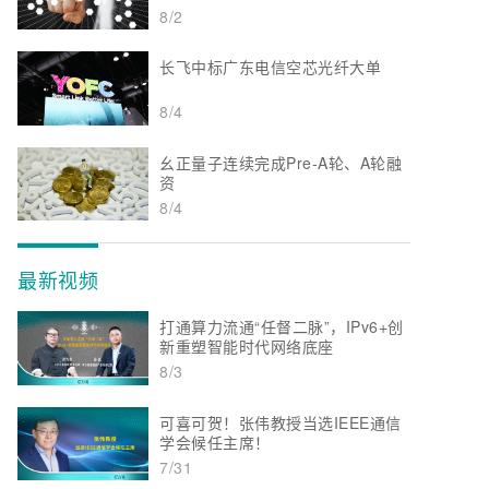
8/2
长飞中标广东电信空芯光纤大单
8/4
幺正量子连续完成Pre-A轮、A轮融
资
8/4
最新视频
打通算力流通“任督二脉”，IPv6+创
新重塑智能时代网络底座
8/3
可喜可贺！张伟教授当选IEEE通信
学会候任主席！
7/31