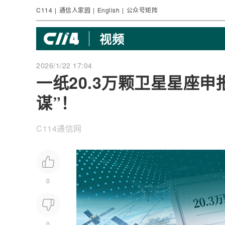
C114
|
通信人家园
|
English
|
公众号矩阵
视频
2026/1/22 17:04
一纸20.3万颗卫星星座申
谋”！
C114通信网
0
0