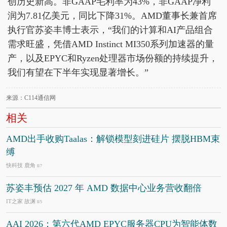
创历史新高。非GAAP毛利率为43%，非GAAP净利
润为7.81亿美元，同比下降31%。AMD董事长兼首席
执行官苏姿丰博士表示，“我们的计算和AI产品组合
需求旺盛，凭借AMD Instinct MI350系列加速器的量
产，以及EPYC和Ryzen处理器市场份额的持续提升，
我们有望在下半年实现显著增长。”
来源：C114通信网
相关
AMD出手收购Taalas：解锁模型刻进硅片 摆脱HBM束
缚
快科技 鹿角
8/7
苏姿丰预估 2027 年 AMD 数据中心业务营收翻倍
IT之家 故渊
8/5
AAI 2026：第六代AMD EPYC服务器CPU为智能体数