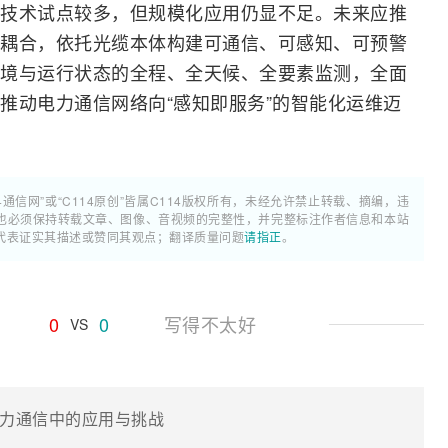
技术试点较多，但规模化应用仍显不足。未来应推
耦合，依托光缆本体构建可通信、可感知、可预警
境与运行状态的全程、全天候、全要素监测，全面
推动电力通信网络向“感知即服务”的智能化运维迈
4通信网”或“C114原创”皆属C114版权所有，未经允许禁止转载、摘编，违
也必须保持转载文章、图像、音视频的完整性，并完整标注作者信息和本站
代表证实其描述或赞同其观点；翻译质量问题
请指正
。
0
0
写得不太好
VS
力通信中的应用与挑战