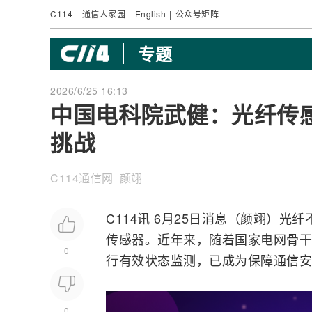
C114
|
通信人家园
|
English
|
公众号矩阵
专题
2026/6/25 16:13
中国电科院武健：光纤传
挑战
C114通信网 颜翊
C114讯 6月25日消息（颜翊）
光纤
传感器
。近年来，随着国家电网骨干
0
行有效状态
监测
，已成为保障通信安
0