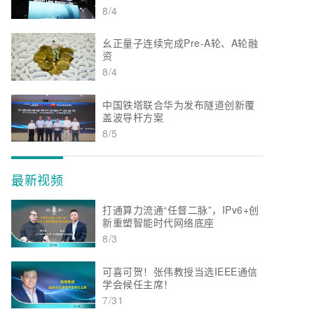
8/4
幺正量子连续完成Pre-A轮、A轮融
资
8/4
中国铁塔联合华为发布隧道创新覆
盖波导杆方案
8/5
最新视频
打通算力流通“任督二脉”，IPv6+创
新重塑智能时代网络底座
8/3
可喜可贺！张伟教授当选IEEE通信
学会候任主席！
7/31