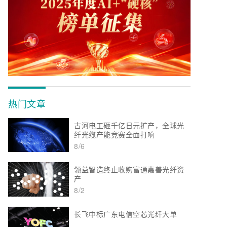
热门文章
古河电工砸千亿日元扩产，全球光
纤光缆产能竞赛全面打响
8/6
领益智造终止收购富通嘉善光纤资
产
8/2
长飞中标广东电信空芯光纤大单