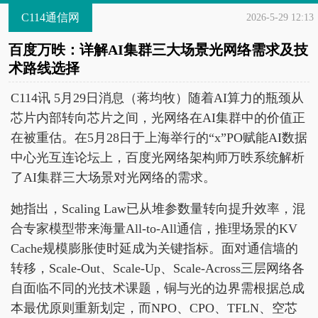
C114通信网
2026-5-29 12:13
百度万昳：详解AI集群三大场景光网络需求及技
术路线选择
C114讯 5月29日消息（蒋均牧）随着AI算力的瓶颈从
芯片内部转向芯片之间，光网络在AI集群中的价值正
在被重估。在5月28日于上海举行的“x”PO赋能AI数据
中心光互连论坛上，百度光网络架构师万昳系统解析
了AI集群三大场景对光网络的需求。
她指出，Scaling Law已从堆参数量转向提升效率，混
合专家模型带来海量All-to-All通信，推理场景的KV
Cache规模膨胀使时延成为关键指标。面对通信墙的
转移，Scale-Out、Scale-Up、Scale-Across三层网络各
自面临不同的光技术课题，铜与光的边界需根据总成
本最优原则重新划定，而NPO、CPO、TFLN、空芯