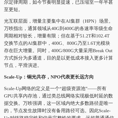
尔定律周期，如今节奏明显提速，已压缩至一年半甚
至更短。
光互联层面，增量主要集中在AI集群（HPN）场景。
万昳指出，通算领域从40G到400G的各速率等级生命
周期相对较长，增量有限；但在基于51.2T和102.4T
交换节点的AI集群中，400G、800G乃至1.6T光模块
存在巨大增量。同时，400G/800G大量采用Break Out
方式拆分为多通道，目的是以更低成本接入更多计算
节点，平滑演进。
Scale-Up：铜光共存，NPO代表更长远方向
Scale-Up网络的定义是一个“超级资源池”——所有
GPU共享内存池，通过类总线网络实现极低时延的数
据交换。万昳强调，这一区域内绝大多数路径是唯一
的，节点发生故障时没有备用路径可选。因此Scale-
Up对链路稳定性和信号完整性的要求，远超普通通信