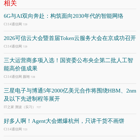
相关
6G与AI双向奔赴：构筑面向2030年代的智能网络
C114通信网
7/29
2026可信云大会暨首届Token云服务大会在京成功召开
C114通信网
7/29
三大运营商多项入选！国资委公布央企第二批人工智
能高价值成果
C114通信网 颜翊
7/28
三星电子与博通5年2000亿美元合作将围绕HBM、2nm
及以下先进制程等展开
IT之家 溯波（实习）
7/27
好多人啊！Agent大会燃爆杭州，只讲干货不画饼
C114通信网
7/23