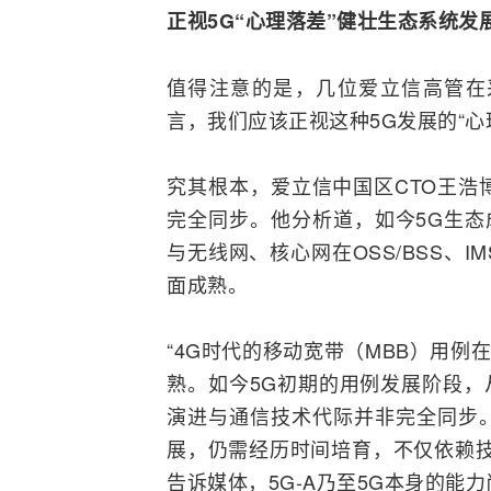
正视5G“心理落差”健壮生态系统发
值得注意的是，几位爱立信高管在
言，我们应该正视这种5G发展的“心
究其根本，爱立信中国区CTO王浩
完全同步。他分析道，如今5G生态
与无线网、核心网在
OSS
/BSS、
IM
面成熟。
“
4G
时代的移动
宽带
（MBB）用例
熟。如今5G初期的用例发展阶段，
演进与通信技术代际并非完全同步
展，仍需经历时间培育，不仅依赖技
告诉媒体，5G-A乃至5G本身的