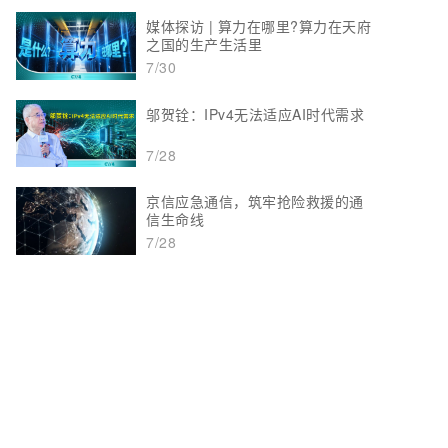
媒体探访 | 算力在哪里?算力在天府
之国的生产生活里
7/30
邬贺铨：IPv4无法适应AI时代需求
7/28
京信应急通信，筑牢抢险救援的通
信生命线
7/28