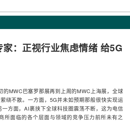
专家：正视行业焦虑情绪 给5G
从年初的MWC巴塞罗那展再到上周的MWC上海展，全球
直萦绕不散。一方面，
5G
并未如预期那般很快实现
运
另一方面，
AI
裹挟下全球科技圈震荡不断，这为电信
商所面临的各个层面与领域的竞争压力前所未有之