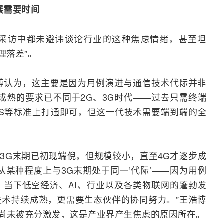
展需要时间
采访中都未避讳谈论行业的这种焦虑情绪，甚至坦
理落差”。
博认为，这主要是因为用例演进与通信技术代际并非
成熟的要求已不同于2G、
3G
时代——过去只需终端
S
等标准上打通即可，但这一代技术需要端到端的全
在3G末期已初现端倪，但规模较小，直至4G才逐步成
从某种程度上与3G末期处于同一‘代际’——因为用例
。当下
低空经济
、AI、行业以及各类
物联网
的蓬勃发
术持续成熟，更需要生态伙伴的协同努力。”王浩博
能力尚未被充分激发，这是产业界产生焦虑的原因所在。