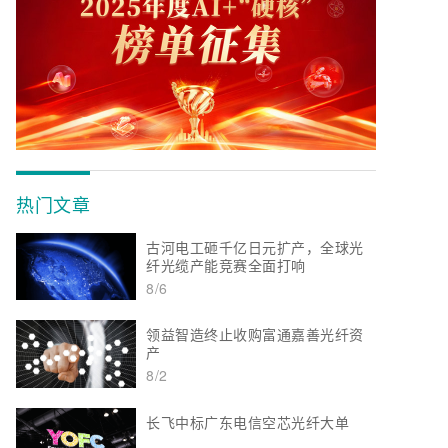
热门文章
古河电工砸千亿日元扩产，全球光
纤光缆产能竞赛全面打响
8/6
领益智造终止收购富通嘉善光纤资
产
8/2
长飞中标广东电信空芯光纤大单