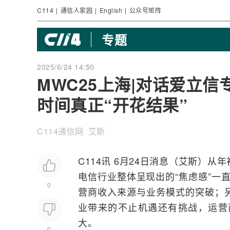
C114
|
通信人家园
|
English
|
公众号矩阵
专题
2025/6/24 14:50
MWC25上海|对话爱立信
时间真正“开花结果”
C114通信网 艾斯
C114讯 6月24日消息（艾斯）
电信行业整体呈现出的“焦虑感”一
0
营商
收入来源与业务模式的突破；
业带来的不止机遇还有挑战，运营
大。
0