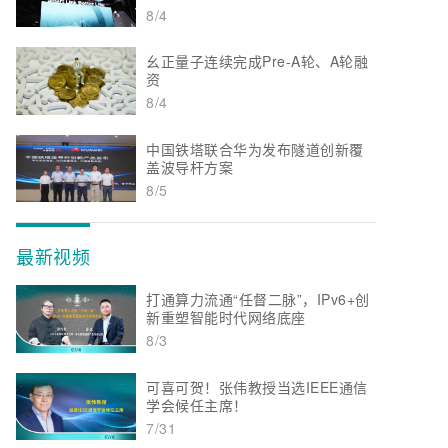
8/4
幺正量子连续完成Pre-A轮、A轮融
资
8/4
中国铁塔联合华为发布隧道创新覆
盖波导杆方案
8/5
最新视频
打通算力流通“任督二脉”，IPv6+创
新重塑智能时代网络底座
8/3
可喜可贺！张伟教授当选IEEE通信
学会候任主席！
7/31