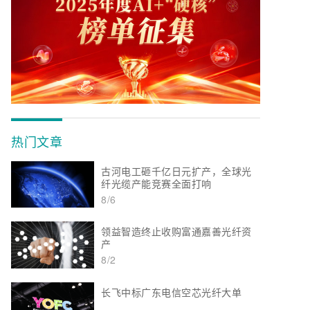
热门文章
古河电工砸千亿日元扩产，全球光
纤光缆产能竞赛全面打响
8/6
领益智造终止收购富通嘉善光纤资
产
8/2
长飞中标广东电信空芯光纤大单