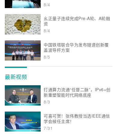
8/4
幺正量子连续完成Pre-A轮、A轮融
资
8/4
中国铁塔联合华为发布隧道创新覆
盖波导杆方案
8/5
最新视频
打通算力流通“任督二脉”，IPv6+创
新重塑智能时代网络底座
8/3
可喜可贺！张伟教授当选IEEE通信
学会候任主席！
7/31