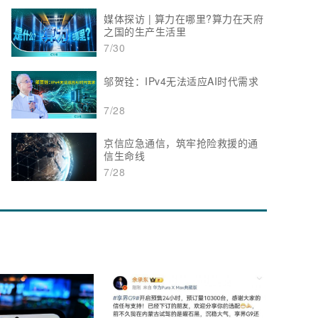
媒体探访 | 算力在哪里?算力在天府
之国的生产生活里
7/30
邬贺铨：IPv4无法适应AI时代需求
7/28
京信应急通信，筑牢抢险救援的通
信生命线
7/28