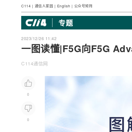
C114
|
通信人家园
|
English
|
公众号矩阵
专题
2023/12/26 11:42
一图读懂|F5G向F5G A
C114通信网
0
0