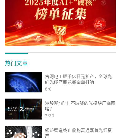
热门文章
古河电工砸千亿日元扩产，全球光
纤光缆产能竞赛全面打响
8/6
港股迎“光”！不缺钱的光模块厂商图
啥？
7/30
领益智造终止收购富通嘉善光纤资
产