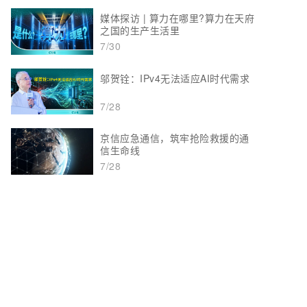
媒体探访 | 算力在哪里?算力在天府
之国的生产生活里
7/30
邬贺铨：IPv4无法适应AI时代需求
7/28
京信应急通信，筑牢抢险救援的通
信生命线
7/28