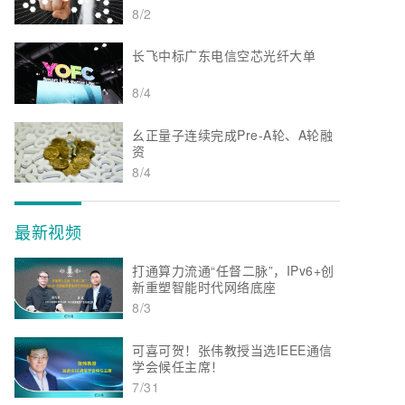
8/2
长飞中标广东电信空芯光纤大单
8/4
幺正量子连续完成Pre-A轮、A轮融
资
8/4
最新视频
打通算力流通“任督二脉”，IPv6+创
新重塑智能时代网络底座
8/3
可喜可贺！张伟教授当选IEEE通信
学会候任主席！
7/31