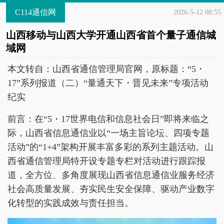
C114通信网
2026-5-12 08:55
山西移动与山西大学开通山西省首个量子通信城
域网
本文转自：山西省通信管理局官网，原标题：“5・
17”系列报道（二）“量通天下・晋见未来”专项活动
纪实
前言：在“5・17世界电信和信息社会日”即将来临之
际，山西省信息通信业以“一场主旨论坛、四项专题
活动”的“1+4”架构开展丰富多彩的系列主题活动。山
西省通信管理局特开设专题专栏对活动进行跟踪报
道，全方位、多角度展现山西省信息通信业服务经济
社会高质量发展、夯实民生安全保障、驱动产业数字
化转型的实践成效与责任担当。