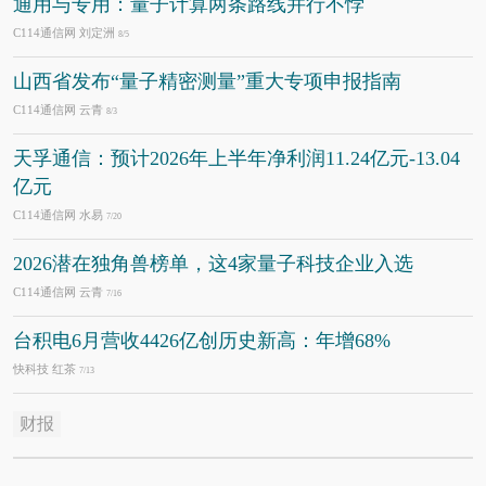
通用与专用：量子计算两条路线并行不悖
C114通信网 刘定洲
8/5
山西省发布“量子精密测量”重大专项申报指南
C114通信网 云青
8/3
天孚通信：预计2026年上半年净利润11.24亿元-13.04
亿元
C114通信网 水易
7/20
2026潜在独角兽榜单，这4家量子科技企业入选
C114通信网 云青
7/16
台积电6月营收4426亿创历史新高：年增68%
快科技 红茶
7/13
财报