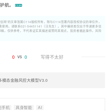
驾护航。
通信网”的文章皆属C114版权所有，除与C114签署内容授权协议的单位外，
用，请联系021-54451141（汪先生）。其中编译类仅出于传递更多信
翻译稿，仅供参考，不代表证实其描述或赞同其观点，投资者据此操作，风险
0
0
写得不太好
VS
多模态金融风控大模型V3.0
能手机
具身智能
AI