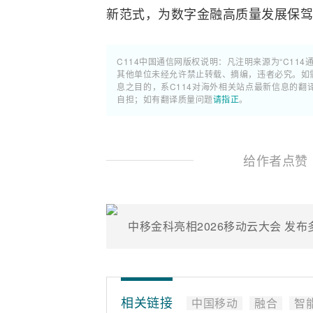
新范式，为数字金融高质量发展保
C114中国通信网版权说明：凡注明来源为“C114
其他单位未经允许禁止转载、摘编，违者必究。如需使
息之目的，系C114对海外相关站点最新信息的
自担；如有翻译质量问题
请指正
。
给作者点赞
中移金科亮相2026移动云大会 发布
相关链接
中国移动
融合
智