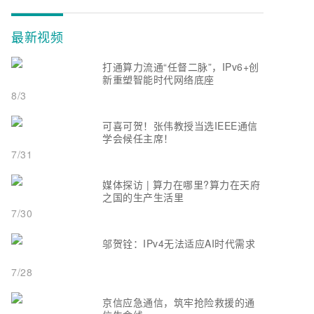
最新视频
打通算力流通“任督二脉”，IPv6+创
新重塑智能时代网络底座
8/3
可喜可贺！张伟教授当选IEEE通信
学会候任主席！
7/31
媒体探访 | 算力在哪里?算力在天府
之国的生产生活里
7/30
邬贺铨：IPv4无法适应AI时代需求
7/28
京信应急通信，筑牢抢险救援的通