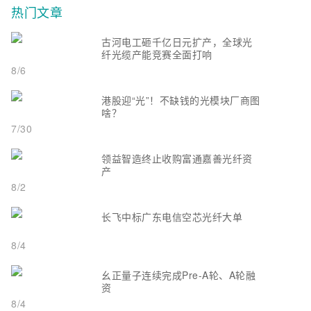
热门文章
古河电工砸千亿日元扩产，全球光
纤光缆产能竞赛全面打响
8/6
港股迎“光”！不缺钱的光模块厂商图
啥？
7/30
领益智造终止收购富通嘉善光纤资
产
8/2
长飞中标广东电信空芯光纤大单
8/4
幺正量子连续完成Pre-A轮、A轮融
资
8/4