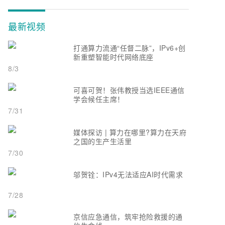
最新视频
打通算力流通“任督二脉”，IPv6+创
新重塑智能时代网络底座
8/3
可喜可贺！张伟教授当选IEEE通信
学会候任主席！
7/31
媒体探访 | 算力在哪里?算力在天府
之国的生产生活里
7/30
邬贺铨：IPv4无法适应AI时代需求
7/28
京信应急通信，筑牢抢险救援的通