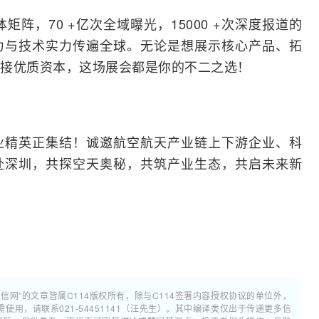
体矩阵，70 +亿次全域曝光，15000 +次深度报道的
力与技术实力传遍全球。无论是想展示核心产品、拓
接优质资本，这场展会都是你的不二之选！
业精英正集结！诚邀航空航天产业链上下游企业、科
赴深圳，共探空天奥秘，共筑产业生态，共启未来新
通信网”的文章皆属C114版权所有，除与C114签署内容授权协议的单位外，
用，请联系021-54451141（汪先生）。其中编译类仅出于传递更多信