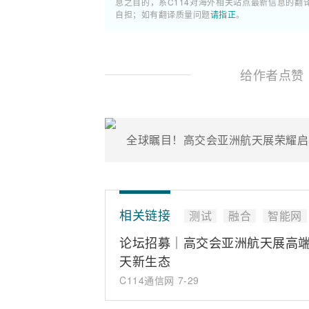
息之目的，系C114对海外相关站点最新信息的
自担；如有翻译质量问题
请指正
。
给作者点赞
全球瞩目！高交会亚洲航天展荣耀启
相关链接
测试
融合
智能网
论坛招募｜高交会亚洲航天展高
天新生态
C114通信网
7-29