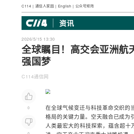
C114
|
通信人家园
|
English
|
公众号矩阵
资讯
2026/5/15 13:30
全球瞩目！高交会亚洲航
强国梦
C114通信网
在全球气候变迁与科技革命交织的
0
格局的关键力量。空天
融合
已成为
人类最宏大的科技探索，蕴含超十万
0