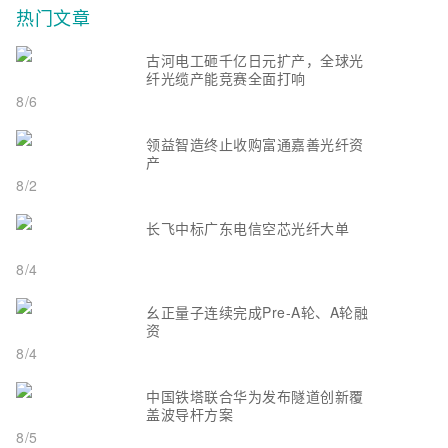
热门文章
古河电工砸千亿日元扩产，全球光
纤光缆产能竞赛全面打响
8/6
领益智造终止收购富通嘉善光纤资
产
8/2
长飞中标广东电信空芯光纤大单
8/4
幺正量子连续完成Pre-A轮、A轮融
资
8/4
中国铁塔联合华为发布隧道创新覆
盖波导杆方案
8/5