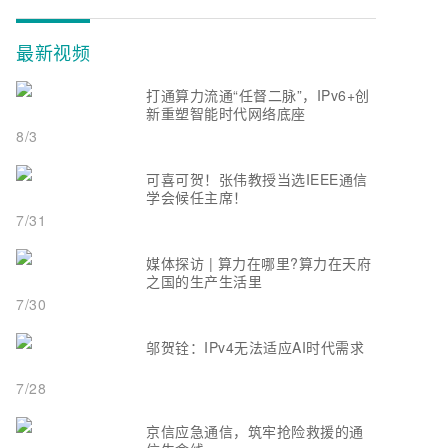
最新视频
打通算力流通“任督二脉”，IPv6+创
新重塑智能时代网络底座
8/3
可喜可贺！张伟教授当选IEEE通信
学会候任主席！
7/31
媒体探访 | 算力在哪里?算力在天府
之国的生产生活里
7/30
邬贺铨：IPv4无法适应AI时代需求
7/28
京信应急通信，筑牢抢险救援的通