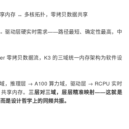
锁共享内存 ↔ 多核拓扑，零拷贝数据共享
核 ↔ 驱动层硬实时需求——路径最短、确定性最高，中
center 零拷贝数据流，K3 的三域统一内存架构为软件设
通用域，推理层 → A100 算力域，驱动层 → RCPU 实时
MA 共享内存。
三层对三域，层层精准映射——这就是
，而是设计哲学上的同频共振。