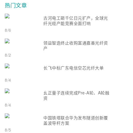
热门文章
古河电工砸千亿日元扩产，全球光
纤光缆产能竞赛全面打响
8/6
领益智造终止收购富通嘉善光纤资
产
8/2
长飞中标广东电信空芯光纤大单
8/4
幺正量子连续完成Pre-A轮、A轮融
资
8/4
中国铁塔联合华为发布隧道创新覆
盖波导杆方案
8/5