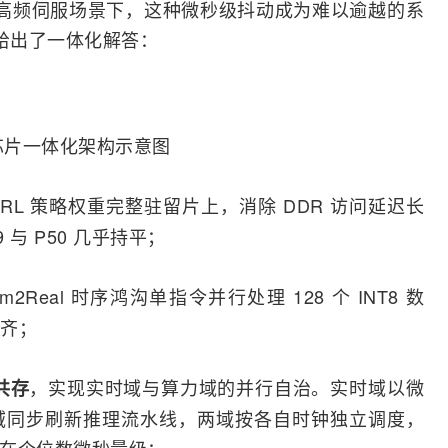
＋ 高频伺服场景下，这种微秒级抖动成为难以逾越的系
面给出了一体化解答：
 芯片一体化架构示意图
RL 策略权重完整驻留片上，消除 DDR 访问延迟长
 与 P50 几乎持平；
m2Real 时序鸿沟单指令并行处理 128 个 INT8 数
齐；
，实现实时域与算力域的并行自治。实时域以微
共存
域同步刷新推理流水线，两域按各自时钟独立调度，
定在个位数微秒量级；