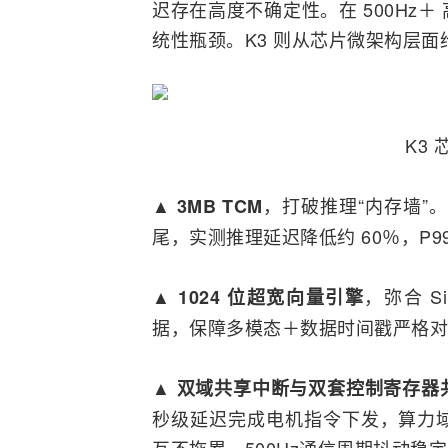
迟存在高度不确定性。在 500Hz
统性瓶颈。K3 则从芯片微架构层
K3
，打破推理“内存墙”。
▲ 3MB TCM
尾，实测推理延迟降低约 60％，P99
，弥合 Si
▲ 1024 位超宽向量引擎
据，保障多模态＋数据时间戳严格对
▲ 双域共享中断与双套控制寄存器
秒级延迟完成电机指令下发，算力
互不拖累，500Hz通信周期抖动稳