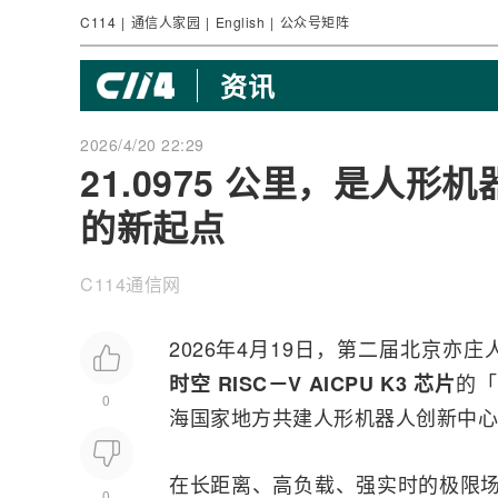
C114
|
通信人家园
|
English
|
公众号矩阵
资讯
2026/4/20 22:29
21.0975 公里，是人形机
的新起点
C114通信网
2026年4月19日，第二届北京
的「
时空 RISC－V
AI
CPU K3 芯片
0
海国家地方共建人形机器人创新中心
在长距离、高负载、强实时的极限场
0