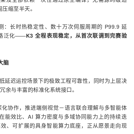
数周压缩至半天。
：长时热稳定性、数十万次伺服周期的 P99.9 延
略泛化——
K3 全程表现稳定，从首次联调到完赛验
大脑
端侧低延迟运控场景下的极致工程可靠性，同时为上层决
冗余与丰富的标准化系统接口。
深化协作，推进端侧视觉－语言联合理解与多智能体
片在能效比、AI 算力密度与多域协同能力上的持续迭
、高效、可扩展的
具身智能
算力底座，正从愿景走向现