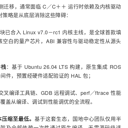
－V 端侧迁移，通常面临 C／C＋＋ 运行时依赖及内核驱动
的应对策略是从底层消除这些障碍：
块已合入 Linux v7.0－rc1 内核主线，是全球首款填
le 规范内核空白的量产芯片，ABI 兼容性与驱动稳定性从源头
：基于 Ubuntu 26.04 LTS 构建，原生集成 ROS
件栈
 等核心中间件，预置经硬件适配验证的 HAL 包；
V 交叉编译工具链、GDB 远程调试、perf／ftrace 性能
ofiler，覆盖从编译、调试到性能调优的全流程。
基于这套生态，国地中心团队仅用半
本压缩至最低。
g 框架及全部依赖一次性通过原生编译，无需源码级适