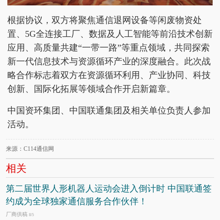
根据协议，双方将聚焦通信退网设备等闲废物资处
置、5G全连接工厂、数据及人工智能等前沿技术创新
应用、高质量共建“一带一路”等重点领域，共同探索
新一代信息技术与资源循环产业的深度融合。此次战
略合作标志着双方在资源循环利用、产业协同、科技
创新、国际化拓展等领域合作开启新篇章。
中国资环集团、中国联通集团及相关单位负责人参加
活动。
来源：C114通信网
相关
第二届世界人形机器人运动会进入倒计时 中国联通签
约成为全球独家通信服务合作伙伴！
厂商供稿
8/5