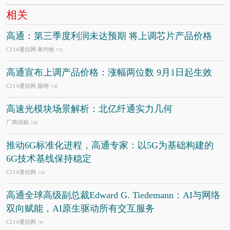
相关
高通：第三季度利润未达预期 将上调芯片产品价格
C114通信网 蒋均牧
7/31
高通宣布上调产品价格：涨幅两位数 9月1日起生效
C114通信网 颜翊
7/30
高速光模块场景解析：北亿纤通实力几何
厂商供稿
7/28
推动6G标准化进程，高通专家：以5G为基础构建的
6G技术基线保持稳定
C114通信网
7/16
高通全球高级副总裁Edward G. Tiedemann：AI与网络
双向赋能，AI原生驱动所有交互服务
C114通信网
7/6