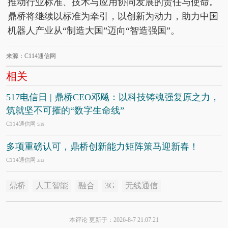
推动行业标准、技术与应用协同发展的责任与使命。
鼎桥将继续以标准为牵引，以创新为动力，助力中国
机器人产业从“制造大国”迈向“智造强国”。
来源：C114通信网
相关
517电信日 | 鼎桥CEO邓飚：以科技铸魂强复原之力，
筑就坚不可摧的“数字生命线”
C114通信网
5/18
多项重磅认可，鼎桥创新能力矩阵策马迎新春！
C114通信网
2/12
鼎桥
人工智能
融合
3G
无线通信
本评论 更新于：2026-8-7 21:07:21