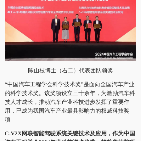
陈山枝博士（右二）代表团队领奖
“中国汽车工程学会科学技术奖”是面向全国汽车产业
的科学技术奖。该奖项设立三十余年，为激励汽车科
技人才成长，推动汽车产业科技进步发挥了重要作
用，已成为我国汽车产业最具影响力的权威科技奖
项。
C-V2X网联智能驾驶系统关键技术及应用，作为中国