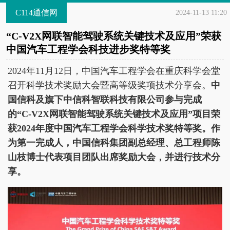
C114通信网
2024-11-13 11:20
“C-V2X网联智能驾驶系统关键技术及应用”荣获
中国汽车工程学会科技进步奖特等奖
2024年11月12日，中国汽车工程学会在重庆科学会堂
召开科学技术奖励大会暨高等级奖项技术分享会。
中
国信科及旗下中信科智联科技有限公司参与完成
的
“C-V2X网联智能驾驶系统关键技术及应用”项目荣
获2024年度中国汽车工程学会科学技术奖特等奖。
作
为第一完成人，中国信科集团副总经理、总工程师陈
山枝博士代表项目团队出席奖励大会，
并进行技术分
享。