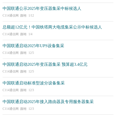
中国联通公示2025年变压器集采中标候选人
C114通信网 颜翊
1/12
总额超12亿元！中国铁塔两大电缆集采公示中标候选人
C114通信网 颜翊
1/4
中国联通启动2025年UPS设备集采
C114通信网 颜翊
12/5
中国联通启动2025年变压器集采 预算超3.4亿元
C114通信网 颜翊
12/5
中国联通启动标准型波分设备集采
C114通信网 颜翊
12/3
中国联通启动2025年接入路由器及专用服务器集采
C114通信网 颜翊
12/3