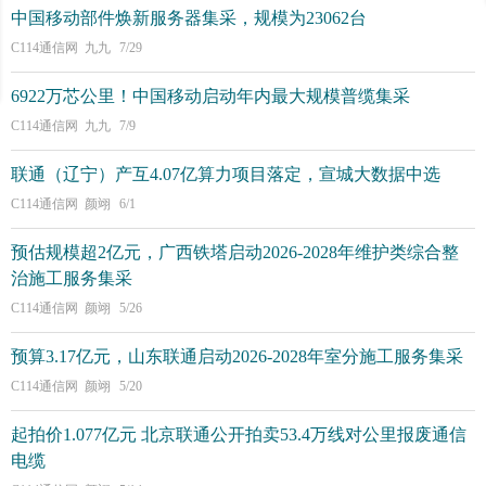
中国移动部件焕新服务器集采，规模为23062台
C114通信网 九九
7/29
6922万芯公里！中国移动启动年内最大规模普缆集采
C114通信网 九九
7/9
联通（辽宁）产互4.07亿算力项目落定，宣城大数据中选
C114通信网 颜翊
6/1
预估规模超2亿元，广西铁塔启动2026-2028年维护类综合整
治施工服务集采
C114通信网 颜翊
5/26
预算3.17亿元，山东联通启动2026-2028年室分施工服务集采
C114通信网 颜翊
5/20
起拍价1.077亿元 北京联通公开拍卖53.4万线对公里报废通信
电缆