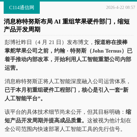
C114通信网
2026-4-22 08:57
消息称特努斯布局 AI 重组苹果硬件部门，缩短
产品开发周期
彭博社昨日（4 月 21 日）发布博文，
报道称在接棒
掌舵苹果公司之前，约翰 · 特努斯（John Ternus）已
着手推动内部改革，开始利用人工智能重塑公司内部
运营。
消息称特努斯正将人工智能深度融入公司运营体系，
已于本月初重组硬件工程部门，核心是引入一套“新
人工智能平台”。
该平台的具体技术细节尚未公开，但其目标明确：
缩
短产品开发周期并提高成品质量。
这被视为他计划在
全公司范围内快速部署人工智能工具的先行信号。