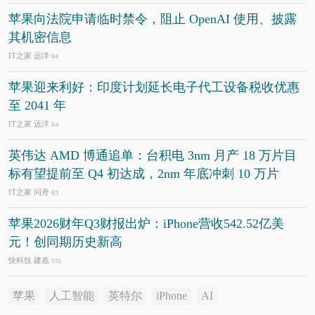
苹果向法院申请临时禁令，阻止 OpenAI 使用、披露
其机密信息
IT之家 远洋
8/4
苹果迎来利好：印度计划延长电子代工设备税收优惠
至 2041 年
IT之家 远洋
8/4
英伟达 AMD 博通追单：台积电 3nm 月产 18 万片目
标有望提前至 Q4 初达成，2nm 年底冲刺 10 万片
IT之家 问舟
8/3
苹果2026财年Q3财报出炉：iPhone营收542.52亿美
元！创同期历史新高
快科技 建嘉
7/31
苹果
人工智能
英特尔
iPhone
AI