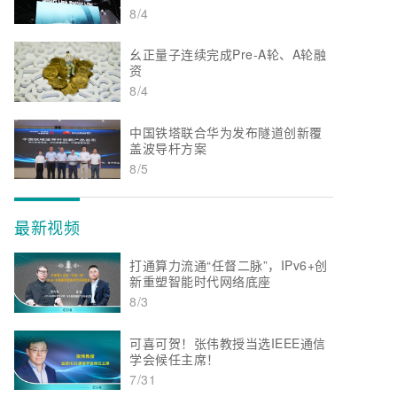
8/4
幺正量子连续完成Pre-A轮、A轮融
资
8/4
中国铁塔联合华为发布隧道创新覆
盖波导杆方案
8/5
最新视频
打通算力流通“任督二脉”，IPv6+创
新重塑智能时代网络底座
8/3
可喜可贺！张伟教授当选IEEE通信
学会候任主席！
7/31