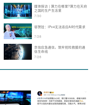
媒体探访 | 算力在哪里?算力在天府
之国的生产生活里
7/30
邬贺铨：IPv4无法适应AI时代需求
7/28
京信应急通信，筑牢抢险救援的通
信生命线
7/28