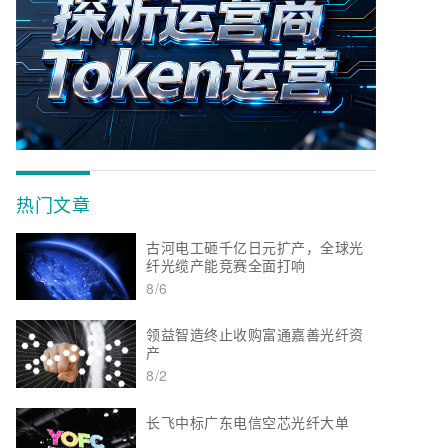
热门文章
古河电工砸千亿日元扩产，全球光
纤光缆产能竞赛全面打响
8/6
领益智造终止收购富通嘉善光纤资
产
8/2
长飞中标广东电信空芯光纤大单