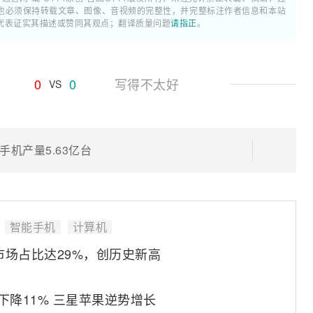
也必须保持转载文章、图像、音视频的完整性，并完整标注作者信息和本站
代表证实其描述或赞同其观点；翻译质量问题
请指正
。
0
0
写得不太好
VS
手机产量5.63亿台
智能手机
计算机
市场占比达29%，创历史新高
下降11% 三星苹果逆势增长