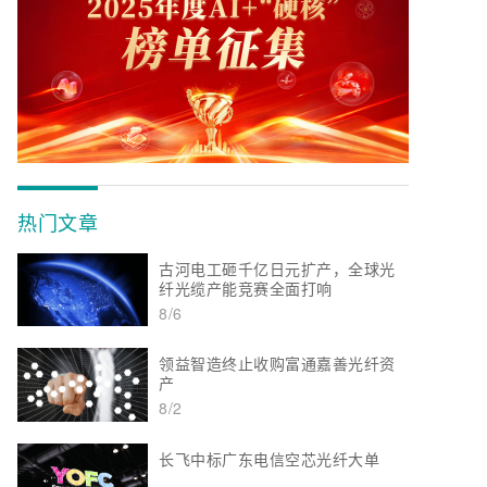
热门文章
古河电工砸千亿日元扩产，全球光
纤光缆产能竞赛全面打响
8/6
领益智造终止收购富通嘉善光纤资
产
8/2
长飞中标广东电信空芯光纤大单