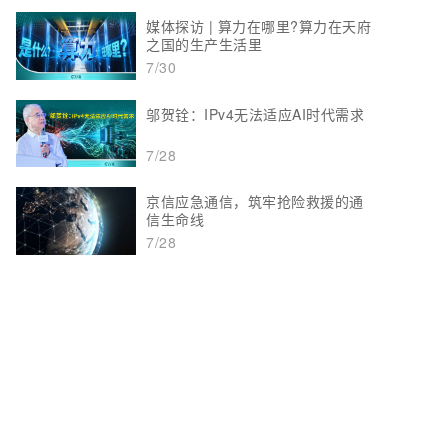
媒体探访 | 算力在哪里?算力在天府
之国的生产生活里
7/30
邬贺铨：IPv4无法适应AI时代需求
7/28
京信应急通信，筑牢抢险救援的通
信生命线
7/28