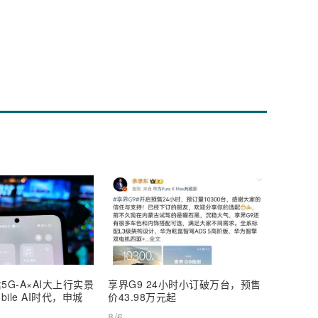
5G-A×AI大上行实景
享界G9 24小时小订破万台，预售
【深度
ile AI时代，申城
价43.98万元起
AI Inf
8/6
8/6