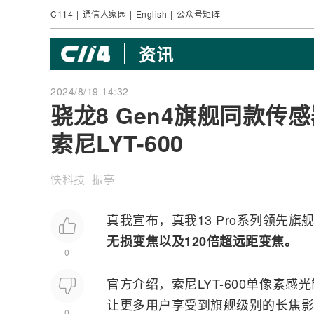
C114
|
通信人家园
|
English
|
公众号矩阵
资讯
2024/8/19 14:32
骁龙8 Gen4旗舰同款传感
索尼LYT-600
快科技 振亭
真我宣布，真我13 Pro系列领先旗
无损变焦以及120倍超远距变焦。
0
官方介绍，索尼LYT-600单像素感
让更多用户享受到旗舰级别的长焦影
0