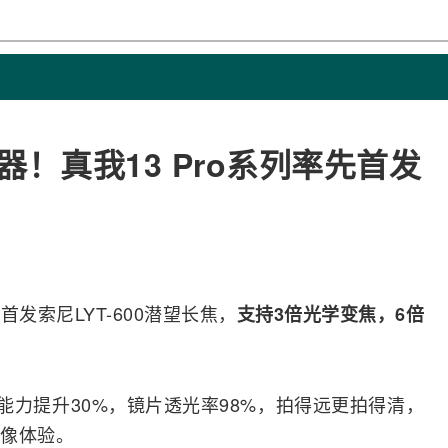
器！真我13 Pro系列率先首发
舰首发
索尼
LYT-600潜望长焦，
支持3倍光学变焦，6倍
光能力提升30%，镜片透光率98%，拍得远更拍得清，
像体验。