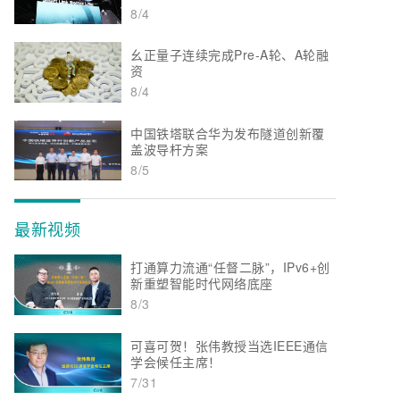
8/4
幺正量子连续完成Pre-A轮、A轮融
资
8/4
中国铁塔联合华为发布隧道创新覆
盖波导杆方案
8/5
最新视频
打通算力流通“任督二脉”，IPv6+创
新重塑智能时代网络底座
8/3
可喜可贺！张伟教授当选IEEE通信
学会候任主席！
7/31