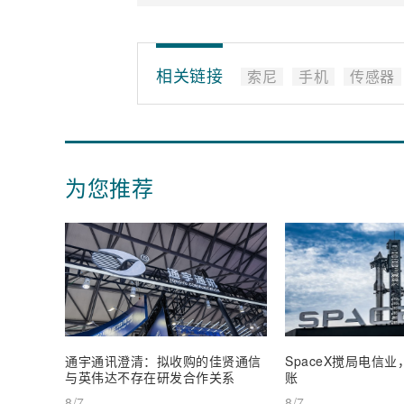
相关链接
索尼
手机
传感器
为您推荐
通宇通讯澄清：拟收购的佳贤通信
SpaceX搅局电信
与英伟达不存在研发合作关系
账
8/7
8/7