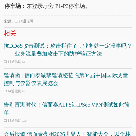
停车场
：东登录厅旁 P1-P3停车场。
来源：C114通信网
相关
抗DDoS攻击测试：攻击拦住了，业务就一定没事吗？
——业务流量叠加攻击下的防护验证方法
C114通信网
8/4
邀请函 | 信而泰诚挚邀请您莅临第34届中国国际测量
控制与仪器仪表展览会
C114通信网
8/4
告别盲测时代！信而泰ALPS让IPSec VPN测试如此简
单
C114通信网
7/30
会后报道|信而泰亮相2026世界人工智能大会，以全栈