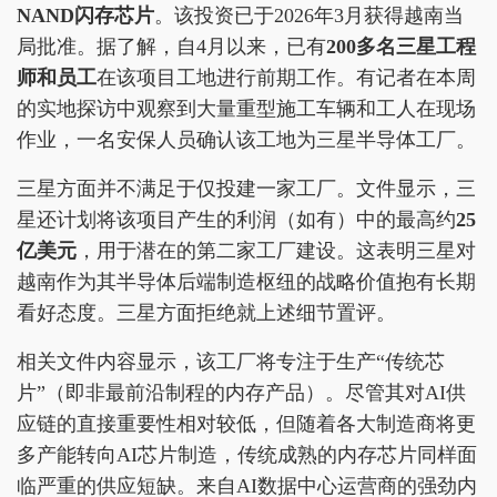
NAND闪存芯片
。该投资已于2026年3月获得越南当
局批准。据了解，自4月以来，已有
200多名三星工程
师和员工
在该项目工地进行前期工作。有记者在本周
的实地探访中观察到大量重型施工车辆和工人在现场
作业，一名安保人员确认该工地为三星半导体工厂。
三星方面并不满足于仅投建一家工厂。文件显示，三
星还计划将该项目产生的利润（如有）中的最高约
25
亿美元
，用于潜在的第二家工厂建设。这表明三星对
越南作为其半导体后端制造枢纽的战略价值抱有长期
看好态度。三星方面拒绝就上述细节置评。
相关文件内容显示，该工厂将专注于生产“传统芯
片”（即非最前沿制程的内存产品）。尽管其对AI供
应链的直接重要性相对较低，但随着各大制造商将更
多产能转向AI芯片制造，传统成熟的内存芯片同样面
临严重的供应短缺。来自AI数据中心运营商的强劲内