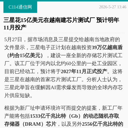
C114通信网
2026-5-27 13:46
三星花15亿美元在越南建芯片测试厂 预计明年
11月投产
5月27日，据市场消息及三星提交给越南当地政府的
文件显示，三星电子正计划在越南投资
39万亿越南盾
（约合15亿美元）
，建设一座全新的存储芯片测试工
厂。该工厂位于河内以北约60公里的一处工业园区，
目前已经动工，预计将于
2027年11月正式投产
。这将
是三星在越南的首家芯片测试工厂。分析人士认为，
三星此举旨在缓解因AI需求爆发而导致的全球内存芯
片供应短缺。
根据为新厂址申请环境许可而提交的提案，新工厂年
产能将包括
1533亿千兆比特（Gb）的动态随机存取
存储器（DRAM）芯片
，以及另外
2556亿千兆比特的