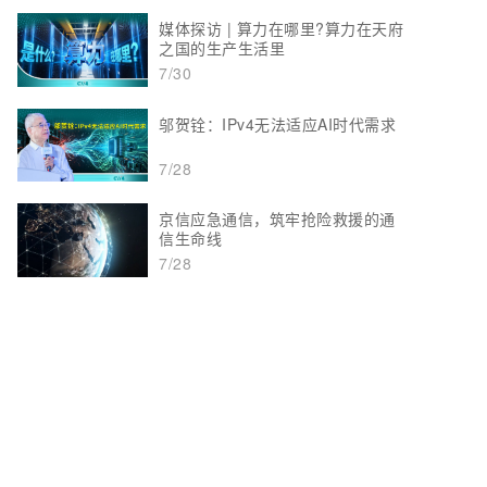
媒体探访 | 算力在哪里?算力在天府
之国的生产生活里
7/30
邬贺铨：IPv4无法适应AI时代需求
7/28
京信应急通信，筑牢抢险救援的通
信生命线
7/28