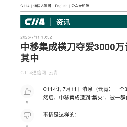
C114
|
通信人家园
|
English
|
公众号矩阵
资讯
2025/7/11 10:32
中移集成横刀夺爱3000
其中
C114通信网 云青
C114讯 7月11日消息（云青）一
然后，中移集成遭到“集火”，被一群
0
事情是这样的：
0