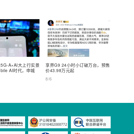
5G-A×AI大上行实景
享界G9 24小时小订破万台，预售
【深度
ile AI时代，申城
价43.98万元起
AI Inf
8/6
8/6