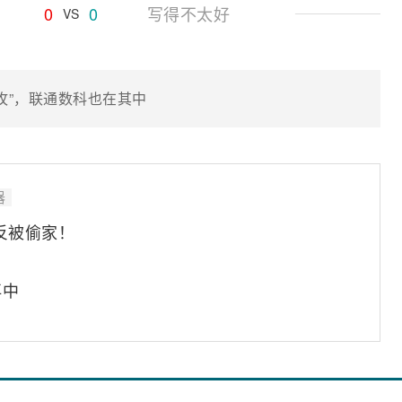
0
0
写得不太好
VS
围攻”，联通数科也在其中
器
反被偷家！
再中