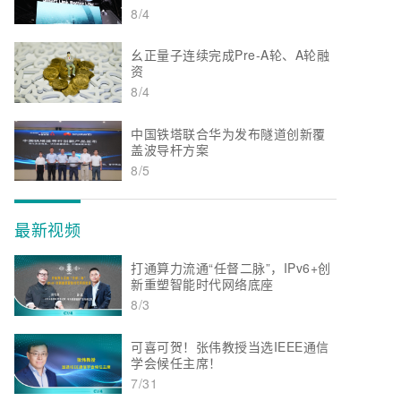
8/4
幺正量子连续完成Pre-A轮、A轮融
资
8/4
中国铁塔联合华为发布隧道创新覆
盖波导杆方案
8/5
最新视频
打通算力流通“任督二脉”，IPv6+创
新重塑智能时代网络底座
8/3
可喜可贺！张伟教授当选IEEE通信
学会候任主席！
7/31