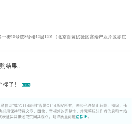
购结果。
个标了！
4通信网”或“C114原创”皆属C114版权所有，未经允许禁止转载、摘编，违
也必须保持转载文章、图像、音视频的完整性，并完整标注作者信息和本站
代表证实其描述或赞同其观点；翻译质量问题
请指正
。