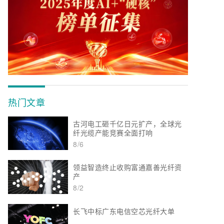
热门文章
古河电工砸千亿日元扩产，全球光
纤光缆产能竞赛全面打响
8/6
领益智造终止收购富通嘉善光纤资
产
8/2
长飞中标广东电信空芯光纤大单