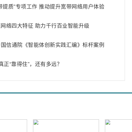
带提质”专项工作 推动提升宽带网络用户体验
区网络四大特征 助力千行百业智能升级
中国信通院《智能体创新实践汇编》标杆案例
t真正“靠得住”，还有多远？