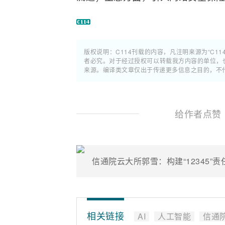
版权说明：C114刊载的内容，凡注明来源为“C11
者必究。对于经过授权可以转载我方内容的单位，
来源。编译类文章仅出于传递更多信息之目的，不
给作者点赞
相关链接
AI
人工智能
信通