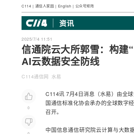
C114
|
通信人家园
|
English
|
公众号矩阵
资讯
2025/7/4 11:51
信通院云大所郭雪：构建“1
AI云数据安全防线
C114通信网 水易
C114讯 7月4日消息（水易）由
国通信标准化协会承办的全球数字经济
0
召开。
中国信息通信研究院云计算与大数据
0