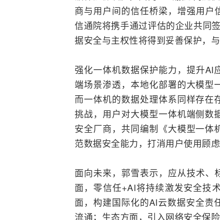
商与用户间的信任桥梁，增强用户信
信通院将携手通过评估的企业共同签
据安全与主权性将得到妥善保护，与
强化一体机数据保护能力，提升AI
端场景渗透，本地化部署的大模型
而一体机的数据处理体系同样存在
挑战，用户对大模型一体机端侧数
安全厂商，共同编制《大模型一体
范数据安全能力，打消用户使用顾虑
面向未来，郭雪表示，应从技术、标
面，零信任+AI将持续激发安全技
面，构建国际化的AI云数据安全责
流通；生态方面，引入
网络安全
保险