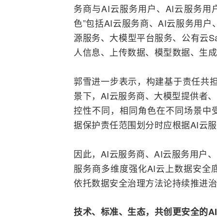
务商与AI云服务用户、AI云服务
色”包括AI云服务商、AI云服务用
源服务、大模型平台服务、公有云Sa
人信息、上传数据、模型数据、生成
郭雪进一步表示，构建基于责任共担的
景下，AI云服务商、大模型提供者、
控性不同，相同角色在不同场景中受
据保护责任范围划分时应根据AI云
因此，AI云服务商、AI云服务用户
服务商多维度强化AI云上数据安全
依托数据安全治理方法论持续推进治
技术、标准、生态
，
共创更安全的A