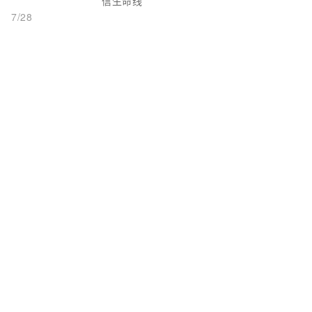
信生命线
7/28