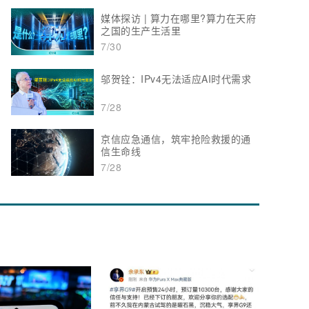
媒体探访 | 算力在哪里?算力在天府
之国的生产生活里
7/30
邬贺铨：IPv4无法适应AI时代需求
7/28
京信应急通信，筑牢抢险救援的通
信生命线
7/28