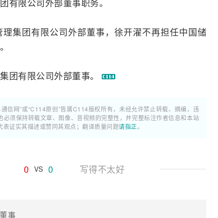
团有限公司外部董事职务。
管理集团有限公司外部董事，徐开濯不再担任中国储
。
调集团有限公司外部董事。
4通信网”或“C114原创”皆属C114版权所有，未经允许禁止转载、摘编，违
也必须保持转载文章、图像、音视频的完整性，并完整标注作者信息和本站
代表证实其描述或赞同其观点；翻译质量问题
请指正
。
0
0
写得不太好
VS
董事