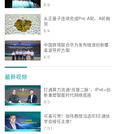
8/4
幺正量子连续完成Pre-A轮、A轮融
资
8/4
中国铁塔联合华为发布隧道创新覆
盖波导杆方案
8/5
最新视频
打通算力流通“任督二脉”，IPv6+创
新重塑智能时代网络底座
8/3
可喜可贺！张伟教授当选IEEE通信
学会候任主席！
7/31