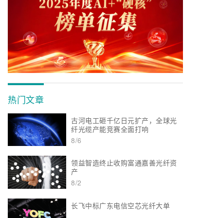
热门文章
古河电工砸千亿日元扩产，全球光
纤光缆产能竞赛全面打响
8/6
领益智造终止收购富通嘉善光纤资
产
8/2
长飞中标广东电信空芯光纤大单