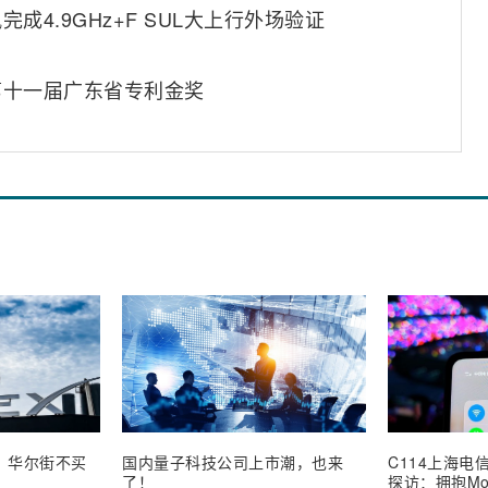
4.9GHz+F SUL大上行外场验证
第十一届广东省专利金奖
业，华尔街不买
国内量子科技公司上市潮，也来
C114上海电信
了！
探访：拥抱Mob