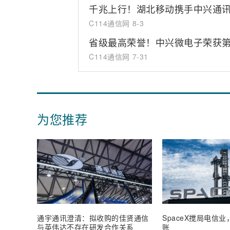
千兆上行！湖北移动携手中兴通讯完成
C114通信网
8-3
省级最高荣誉！中兴微电子荣获
C114通信网
7-31
为您推荐
通宇通讯澄清：拟收购的佳贤通信
SpaceX搅局电信
与英伟达不存在研发合作关系
账