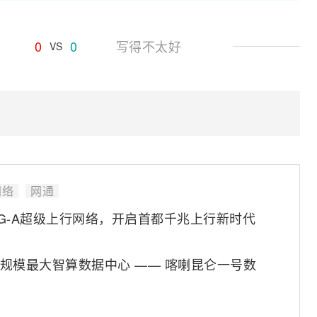
0
0
写得不太好
VS
网络
网通
G-A超级上行网络，开启首都千兆上行新时代
坦规模最大智算数据中心 —— 喀喇昆仑一号数