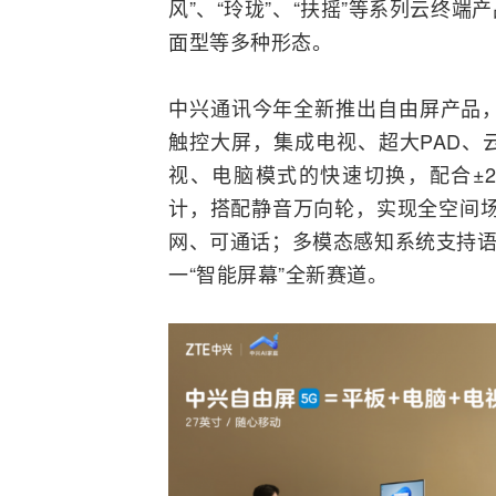
风”、“玲珑”、“扶摇”等系列云终
面型等多种形态。
中兴通讯今年全新推出自由屏产品，
触控大屏，集成电视、超大PAD、
视、电脑模式的快速切换，配合±20~
计，搭配静音万向轮，实现全空间
网、可通话；多模态感知系统支持语
一“智能屏幕”全新赛道。