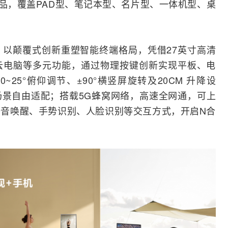
端产品，覆盖PAD型、笔记本型、名片型、一体机型、桌
以颠覆式创新重塑智能终端格局，凭借27英寸高清
云电脑等多元功能，通过物理按键创新实现平板、电
25°俯仰调节、±90°横竖屏旋转及20CM 升降设
场景自由适配；搭载
5G
蜂窝
网络
，高速全
网通
，可上
音唤醒、手势识别、人脸识别等交互方式，开启N合