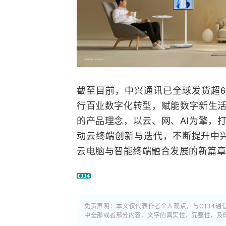
截至目前，中兴通讯已全球发货超6
行百业数字化转型，赋能数字新生活
的产品理念，以云、网、AI为擎，
动云终端创新与迭代，不断提升中
云电脑与智能终端
融合
发展的新篇章
免责声明：本文仅代表作者个人观点，与C114
中全部或者部分内容、文字的真实性、完整性、及