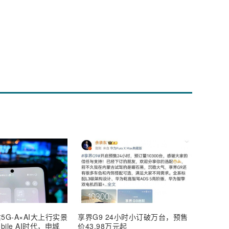
5G-A×AI大上行实景
享界G9 24小时小订破万台，预售
【深度
ile AI时代，申城
价43.98万元起
AI Inf