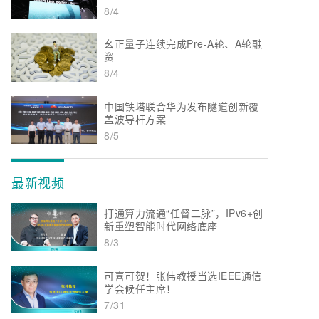
8/4
幺正量子连续完成Pre-A轮、A轮融
资
8/4
中国铁塔联合华为发布隧道创新覆
盖波导杆方案
8/5
最新视频
打通算力流通“任督二脉”，IPv6+创
新重塑智能时代网络底座
8/3
可喜可贺！张伟教授当选IEEE通信
学会候任主席！
7/31