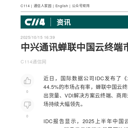
C114
|
通信人家园
|
English
|
公众号矩阵
资讯
2025/10/15 16:39
中兴通讯蝉联中国云终端
C114通信网
近日，国际数据公司IDC发布了《
44.5%的市场占有率，蝉联中国
0
出货量、VDI解决方案云终端、商
场持续大幅领先。
0
IDC报告显示，2025上半年中