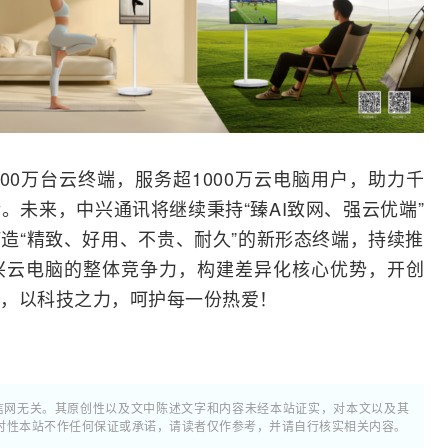
00万台云终端，服务超1000万云电脑用户，助力千
。未来，中兴通讯将继续秉持“臻
AI
致网、强云优端”
打造“精致、好用、不贵、耐久”的新形态终端，持续推
兴云电脑的整体竞争力，构建差异化核心优势，开创
，以科技之力，呵护每一份热爱！
通信网无关。其原创性以及文中陈述文字和内容未经本站证实，对本文以及其
时性本站不作任何保证或承诺，请读者仅作参考，并请自行核实相关内容。