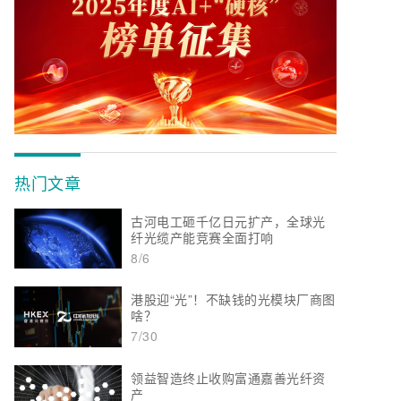
热门文章
古河电工砸千亿日元扩产，全球光
纤光缆产能竞赛全面打响
8/6
港股迎“光”！不缺钱的光模块厂商图
啥？
7/30
领益智造终止收购富通嘉善光纤资
产