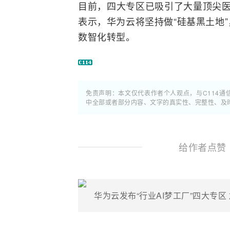
目前，四大专区已吸引了大量顶尖医
表示，华为云将坚持做“硅基黑土地
数智化
转型
。
免责声明：本文仅代表作者个人观点，与C114
中全部或者部分内容、文字的真实性、完整性、及
给作者点赞
华为云发布“行业AI梦工厂”四大专区