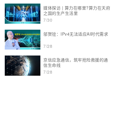
媒体探访 | 算力在哪里?算力在天府
之国的生产生活里
7/30
邬贺铨：IPv4无法适应AI时代需求
7/28
京信应急通信，筑牢抢险救援的通
信生命线
7/28