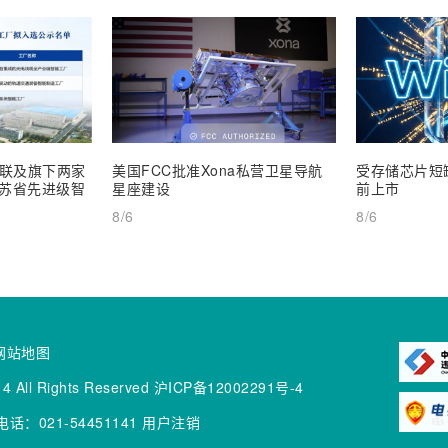
联及旗下两家
美国FCC批准Xona私营卫星导航
受存储芯片短缺
 江苏省先进级智
星座建设
前上市
8/6
8/6
网站地图
4 All Rights Reserved
沪ICP备12002291号-4
话：021-54451141
用户注销