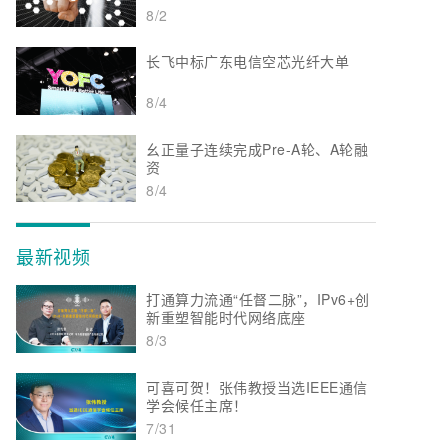
8/2
长飞中标广东电信空芯光纤大单
8/4
幺正量子连续完成Pre-A轮、A轮融
资
8/4
最新视频
打通算力流通“任督二脉”，IPv6+创
新重塑智能时代网络底座
8/3
可喜可贺！张伟教授当选IEEE通信
学会候任主席！
7/31