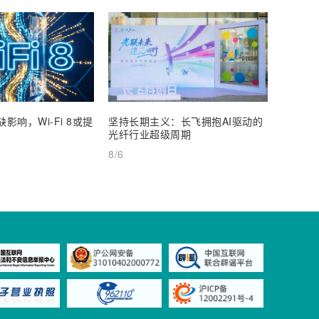
影响，Wi-Fi 8或提
坚持长期主义：长飞拥抱AI驱动的
通宇通
光纤行业超级周期
25%
8/6
8/6