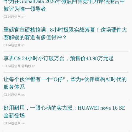
华为在GlobalData 2026年微波回传竞争力评估报告中
被评为唯一领导者
C114通信网
8/7
重磅官宣硬核拉满 | 8小时极限实战落幕！这场硬件大
赛解锁的赛道有多值得冲？
C114通信网
8/7
享界G9 24小时小订破万台，预售价43.98万元起
C114通信网 蒋均牧
8/6
让每个伙伴都有一个“O仔”，华为+伙伴重构AI时代的
服务体系
C114通信网
8/6
好用耐用，一眼心动的实力派：HUAWEI nova 16 SE
全新登场
C114通信网
8/6