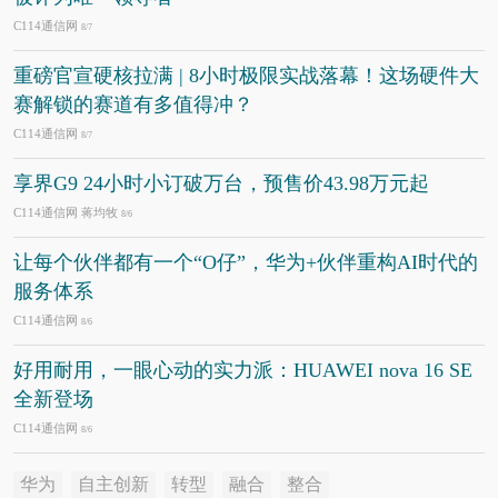
C114通信网
8/7
重磅官宣硬核拉满 | 8小时极限实战落幕！这场硬件大
赛解锁的赛道有多值得冲？
C114通信网
8/7
享界G9 24小时小订破万台，预售价43.98万元起
C114通信网 蒋均牧
8/6
让每个伙伴都有一个“O仔”，华为+伙伴重构AI时代的
服务体系
C114通信网
8/6
好用耐用，一眼心动的实力派：HUAWEI nova 16 SE
全新登场
C114通信网
8/6
华为
自主创新
转型
融合
整合