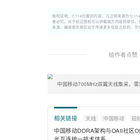
版权说明：C114刊载的内容，凡注明来源为“C11
者必究。对于经过授权可以转载我方内容的单位，
来源。编译类文章仅出于传递更多信息之目的，不
给作者点赞
中国移动700MHz双翼天线集采，需
相关链接
天线
中国移动
招
中国移动DORA架构与OAII社区
光互连统一技术体系