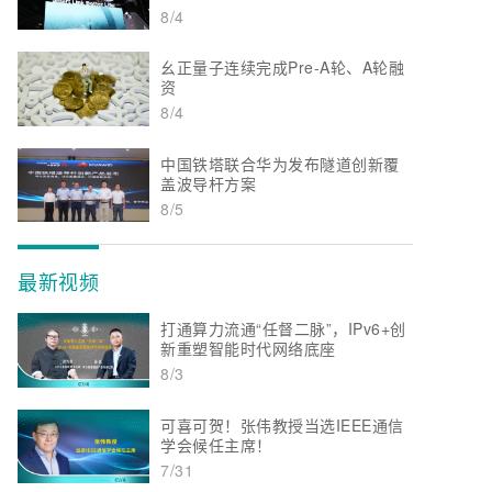
8/4
幺正量子连续完成Pre-A轮、A轮融
资
8/4
中国铁塔联合华为发布隧道创新覆
盖波导杆方案
8/5
最新视频
打通算力流通“任督二脉”，IPv6+创
新重塑智能时代网络底座
8/3
可喜可贺！张伟教授当选IEEE通信
学会候任主席！
7/31