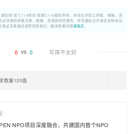
4通信网”或“C114原创”皆属C114版权所有，未经允许禁止转载、摘编，违
也必须保持转载文章、图像、音视频的完整性，并完整标注作者信息和本站
代表证实其描述或赞同其观点；翻译质量问题
请指正
。
0
0
写得不太好
VS
求数量120面
标
OPEN NPO项目深度融合，共建国内首个NPO