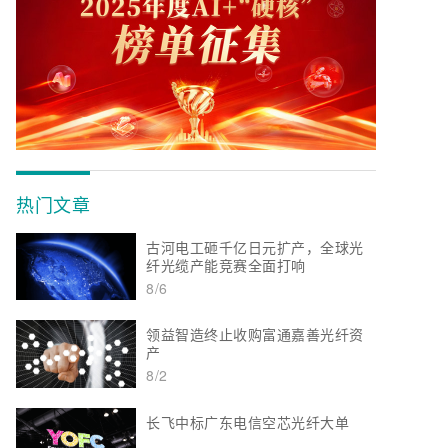
热门文章
古河电工砸千亿日元扩产，全球光
纤光缆产能竞赛全面打响
8/6
领益智造终止收购富通嘉善光纤资
产
8/2
长飞中标广东电信空芯光纤大单