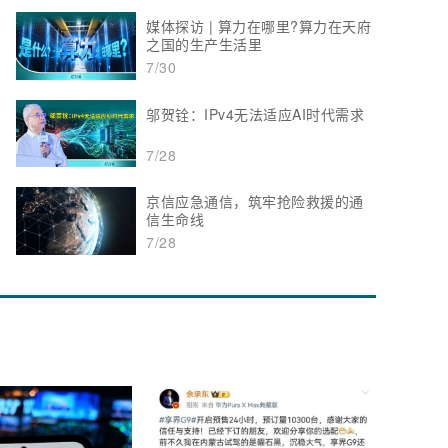
媒体探访 | 算力在哪里?算力在天府
之国的生产生活里
7/30
邬贺铨：IPv4无法适应AI时代需求
7/28
京信应急通信，筑牢抢险救援的通
信生命线
7/28