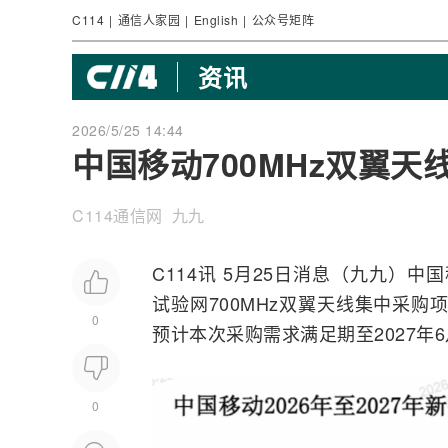
C114
|
通信人家园
|
English
|
公众号矩阵
资讯
2026/5/25 14:44
中国移动700MHz双翼天
C114通信网 九九
C114讯 5月25日消息（九九）
中国
试验网700MHz双翼
天线
集中采购项
0
预计本次采购需求满足期至2027年
0