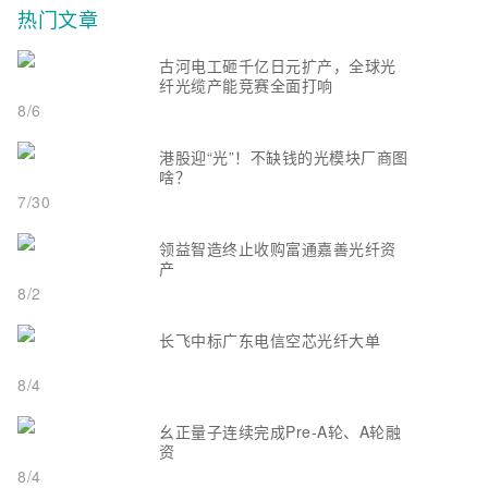
热门文章
古河电工砸千亿日元扩产，全球光
纤光缆产能竞赛全面打响
8/6
港股迎“光”！不缺钱的光模块厂商图
啥？
7/30
领益智造终止收购富通嘉善光纤资
产
8/2
长飞中标广东电信空芯光纤大单
8/4
幺正量子连续完成Pre-A轮、A轮融
资
8/4