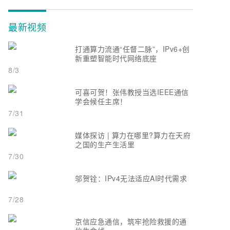
最新视频
打通算力流通“任督二脉”，IPv6+创
新重塑智能时代网络底座
8/3
可喜可贺！张伟教授当选IEEE通信
学会候任主席！
7/31
媒体探访 | 算力在哪里?算力在天府
之国的生产生活里
7/30
邬贺铨：IPv4无法适应AI时代需求
7/28
京信应急通信，筑牢抢险救援的通