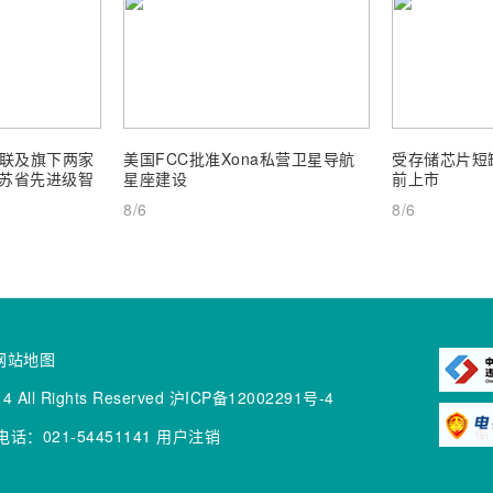
联及旗下两家
美国FCC批准Xona私营卫星导航
受存储芯片短缺
 江苏省先进级智
星座建设
前上市
8/6
8/6
网站地图
4 All Rights Reserved
沪ICP备12002291号-4
话：021-54451141
用户注销