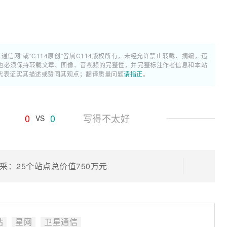
4通信网”或“C114原创”皆属C114版权所有，未经允许禁止转载、摘编，违
也必须保持转载文章、图像、音视频的完整性，并完整标注作者信息和本站
代表证实其描述或赞同其观点；翻译质量问题
请指正
。
0
0
写得不太好
VS
：25个站点总价值750万元
站
星网
卫星通信