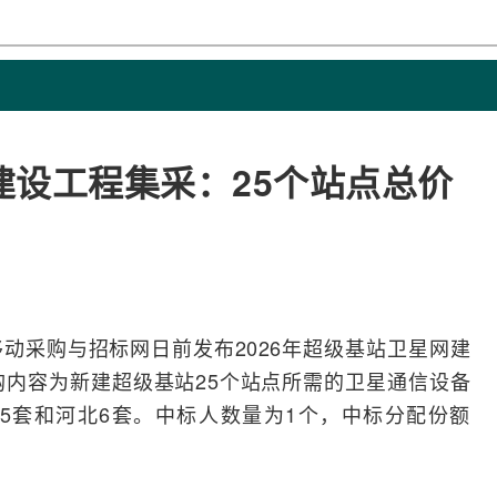
建设工程集采：25个站点总价
移动
采购与
招标
网日前发布2026年超级
基站
卫
星网
建
内容为新建超级基站25个站点所需的
卫星通信
设备
5套和河北6套。中标人数量为1个，中标分配份额