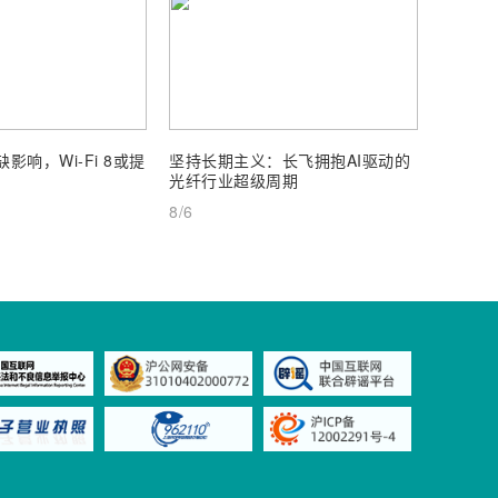
影响，Wi-Fi 8或提
坚持长期主义：长飞拥抱AI驱动的
通宇通
光纤行业超级周期
25%
8/6
8/6