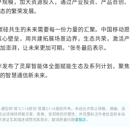
户规模，加大资源投入，通过产业投资、产品合创、
态的繁荣发展。
，碳硅共生的未来需要每一份力量的汇聚。中国移动愿
核心壁垒，用共建拓展场景边界，生态共荣，激活产
加澎湃，让未来更加可期。”张冬最后表示。
伴发布了灵犀智能体全面赋能生态及系列计划，聚焦
生的智慧通信新未来。
4通信网”或“C114原创”皆属C114版权所有，未经允许禁止转载、摘编，违
也必须保持转载文章、图像、音视频的完整性，并完整标注作者信息和本站
代表证实其描述或赞同其观点；翻译质量问题
请指正
。