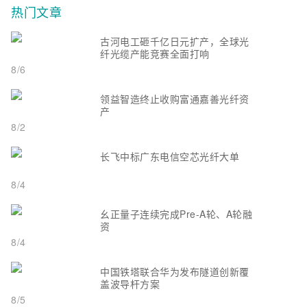
热门文章
古河电工砸千亿日元扩产，全球光
纤光缆产能竞赛全面打响
8/6
领益智造终止收购富通嘉善光纤资
产
8/2
长飞中标广东电信空芯光纤大单
8/4
幺正量子连续完成Pre-A轮、A轮融
资
8/4
中国铁塔联合华为发布隧道创新覆
盖波导杆方案
8/5