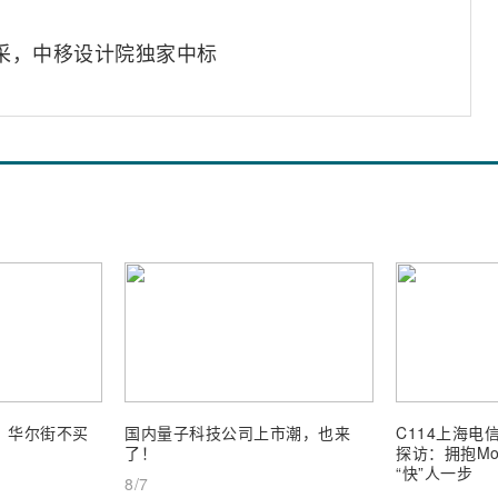
集采，中移设计院独家中标
业，华尔街不买
国内量子科技公司上市潮，也来
C114上海电信
了！
探访：拥抱Mob
“快”人一步
8/7