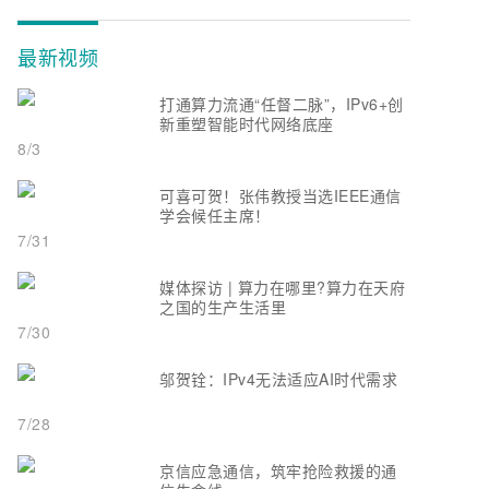
最新视频
打通算力流通“任督二脉”，IPv6+创
新重塑智能时代网络底座
8/3
可喜可贺！张伟教授当选IEEE通信
学会候任主席！
7/31
媒体探访 | 算力在哪里?算力在天府
之国的生产生活里
7/30
邬贺铨：IPv4无法适应AI时代需求
7/28
京信应急通信，筑牢抢险救援的通