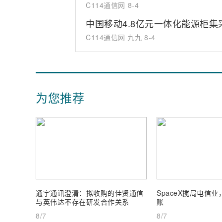
C114通信网
8-4
中国移动4.8亿元一体化能源柜
C114通信网 九九
8-4
为您推荐
通宇通讯澄清：拟收购的佳贤通信
SpaceX搅局电信
与英伟达不存在研发合作关系
账
8/7
8/7