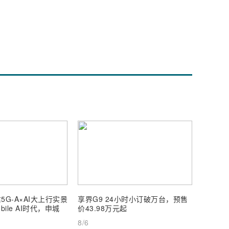
5G-A×AI大上行实景
享界G9 24小时小订破万台，预售
【深度
ile AI时代，申城
价43.98万元起
AI Inf
8/6
8/6