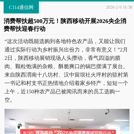
C114通信网
2026-2-9 16:38
消费帮扶超500万元！陕西移动开展2026央企消
费帮扶迎春行动
“这次活动既能选购到各地特色农产品，又能让我们
通过实际行动为乡村振兴出份力，非常有意义！”2月
2日，陕西移动展销现场人头攒动，香气四溢的腊
肉、颗粒饱满的杂粮、酥脆爽口的锅巴摆满了展台。
来自陕西渭南十八坊村、汉中留坝社火坪村的驻村第
一书记和村支书正热情地介绍着家乡特产，短短一个
上午，近150种农产品已被闻讯而来的员工选购一
空。